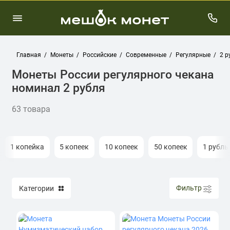
Главная
Монеты
Российские
Современные
Регулярные
2 р
Монеты России регулярного чекана
номинал 2 рубля
63 товара
1 копейка
5 копеек
10 копеек
50 копеек
1 рубль
Фильтр
Категории