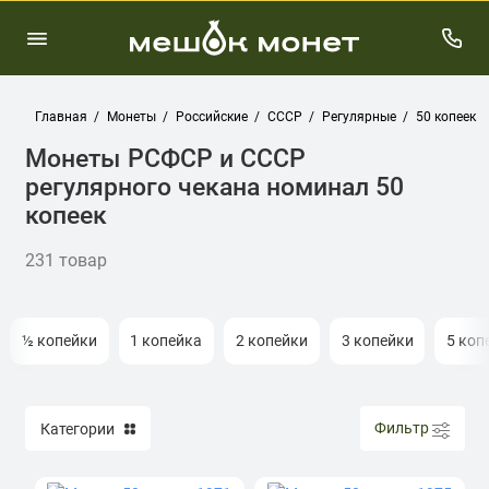
Главная
Монеты
Российские
СССР
Регулярные
50 копеек
Монеты РСФСР и СССР
регулярного чекана номинал 50
копеек
231 товар
½ копейки
1 копейка
2 копейки
3 копейки
5 коп
Фильтр
Категории