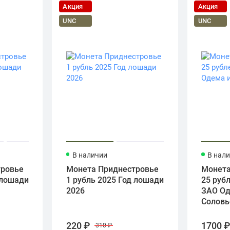
Акция
Акция
UNC
UNC
В наличии
В нал
тровье
Монета Приднестровье
Монета
 лошади
1 рубль 2025 Год лошади
25 рубл
2026
ЗАО Од
Соловь
220 ₽
1700 
310 ₽