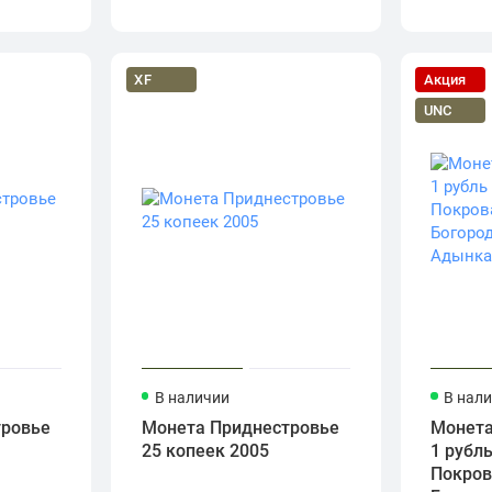
XF
Акция
UNC
В наличии
В нал
тровье
Монета Приднестровье
Монета
25 копеек 2005
1 рубл
Покров