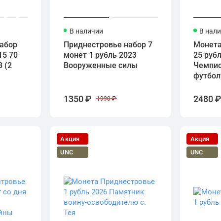
В наличии
В нал
абор
Приднестровье набор 7
Монета
15 70
монет 1 рубль 2023
25 руб
 (2
Вооруженные силы
Чемпио
футбол
1350 ₽
2480 
1990 ₽
Акция
Акция
UNC
UNC