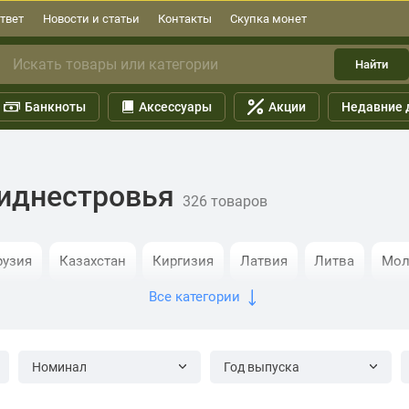
твет
Новости и статьи
Контакты
Скупка монет
Найти
Банкноты
Аксессуары
Акции
Недавние 
иднестровья
326 товаров
рузия
Казахстан
Киргизия
Латвия
Литва
Мол
Все категории
Эстония
Альбомы
Номинал
Год выпуска