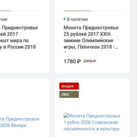
ичии
В наличии
 Приднестровье
Монета Приднестровье
лей 2017
25 рублей 2017 XXIII
нат мира по
зимние Олимпийские
у в России 2018
игры, Пхёнчхан 2018 -
фигурное катание
₽
1780 ₽
2498 ₽
Акция
UNC