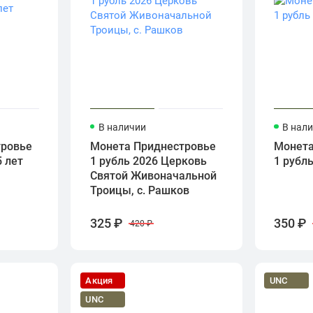
В наличии
В нал
тровье
Монета Приднестровье
Монета
5 лет
1 рубль 2026 Церковь
1 рубл
Святой Живоначальной
Троицы, с. Рашков
325 ₽
350 ₽
420 ₽
Акция
UNC
UNC