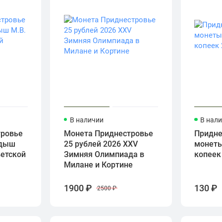
В наличии
В нал
тровье
Монета Приднестровье
Придне
лдыш
25 рублей 2026 ХХV
монеты 
ветской
Зимняя Олимпиада в
копеек
Милане и Кортине
1900 ₽
130 ₽
2500 ₽