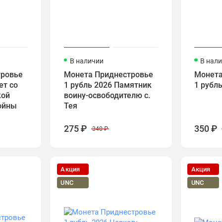
В наличии
В нал
тровье
Монета Приднестровье
Монета
ет со
1 рубль 2026 Памятник
1 рубл
кой
воину-освободителю с.
ойны
Тея
275 ₽
350 ₽
340 ₽
Акция
Акция
UNC
UNC