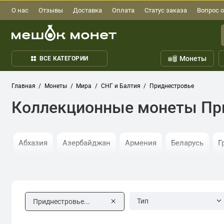
О нас
Отзывы
Доставка
Оплата
Статус заказа
Вопрос о
Монеты
ВСЕ КАТЕГОРИИ
Главная
Монеты
Мира
СНГ и Балтия
Приднестровье
Коллекционные монеты Пр
Абхазия
Азербайджан
Армения
Беларусь
Г
Таджикистан
Туркмения
Узбекистан
Украина
Тип
Приднестровье...