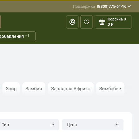
Поддержка
8(800)775-64-16
Корзина
0
0 ₽
+1
добавления
Заир
Замбия
Западная Африка
Зимбабве
Либерия
Маврикий
Мавритания
Мадагаскар
малиленд
Сейшелы
Сенегал
Судан
Тип
Цена
ея
Эфиопия
Южная Африка
Южный Судан