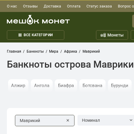
О нас
Отзывы
Доставка
Оплата
Статус заказа
Вопрос о
Монеты
ВСЕ КАТЕГОРИИ
Главная
Банкноты
Мира
Африка
Маврикий
Банкноты острова Маврики
Алжир
Ангола
Биафра
Ботсвана
Бурунди
Кабинда
Камерун
Катанга
Кения
Коморски
Малави
Марокко
Мозамбик
Намибия
Ниге
Номинал
Маврикий
Сьерра-Леоне
Танзания
Тунис
Уганда
Цент