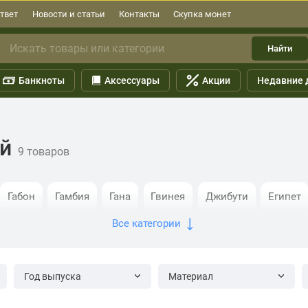
твет
Новости и статьи
Контакты
Скупка монет
Найти
Банкноты
Аксессуары
Акции
Недавние 
й
9 товаров
Габон
Гамбия
Гана
Гвинея
Джибути
Египет
Все категории
е острова
Конго
Кориско
Кот-д’Ивуар
Лесото
рия
Руанда
Сан-Томе и Принсипи
Свазиленд
Со
Год выпуска
Материал
ральная Африка
Чад
Экваториальная Гвинея
Эритр