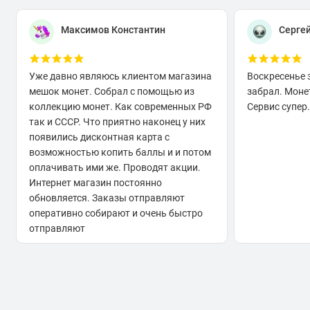
100 вон в 1970 г.
Максимов Константин
Серге
Уже давно являюсь клиентом магазина
Воскресенье 
мешок монет. Собрал с помощью из
забрал. Моне
коллекцию монет. Как современных РФ
Сервис супер.
так и СССР. Что приятно наконец у них
появились дисконтная карта с
возможностью копить баллы и и потом
оплачивать ими же. Проводят акции.
Интернет магазин постоянно
обновляется. Заказы отправляют
оперативно собирают и очень быстро
отправляют