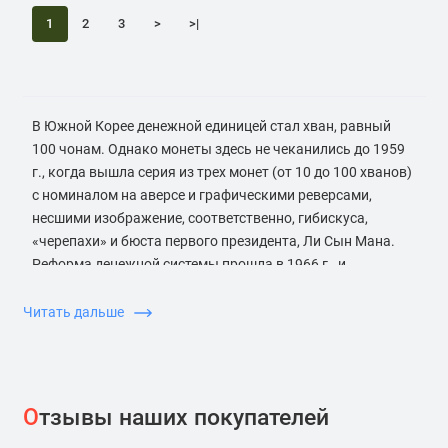
1
2
3
>
>|
В Южной Корее денежной единицей стал хван, равный
100 чонам. Однако монеты здесь не чеканились до 1959
г., когда вышла серия из трех монет (от 10 до 100 хванов)
с номиналом на аверсе и графическими реверсами,
несшими изображение, соответственно, гибискуса,
«черепахи» и бюста первого президента, Ли Сын Мана.
Реформа денежной системы прошла в 1966 г., и
появилась вона (равная 10 хванам). В этой серии аверс
занимают графические изображения, а реверс —
Читать дальше
номиналы. На монетах присутствовали разные темы, в
том числе пагода Пул Гук и «черепаху», а на серебряных
100 вонах изображался изобретатель корабля, адмирал
Ли Сунсин. Регулярные монеты оставались с тех пор
О
тзывы наших покупателей
относительно стабильными; единственным крупным
изменением стал переход на медно-никелевый сплав для