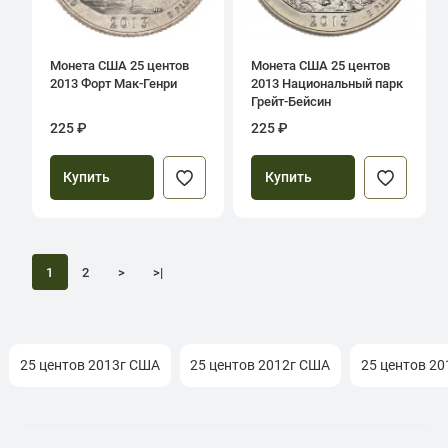
Монета США 25 центов
Монета США 25 центов
2013 Форт Мак-Генри
2013 Национальный парк
Грейт-Бейсин
225 ₽
225 ₽
Купить
Купить
1
2
>
>|
25 центов 2013г США
25 центов 2012г США
25 центов 2