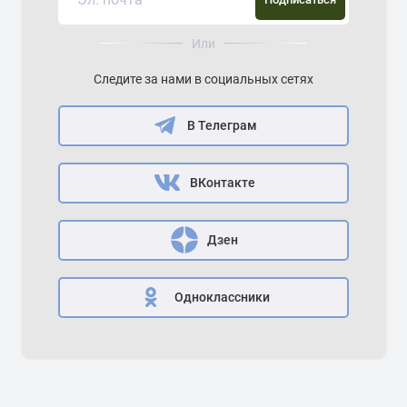
Тираж
— чем меньше (например, 500–2000 экз.), тем
выше потенциал роста стоимости.
Или
Рассматривая эти экземпляры под лупой, можно
заметить микрогравюры, лазерные метки или скрытые
Следите за нами в социальных сетях
элементы — дополнительные маркеры подлинности,
применяемые ведущими монетными дворами.
В Телеграм
Инвестиционный потенциал: стоит ли
ВКонтакте
покупать монеты Палау?
Памятные выпуски Палау — не классические
Дзен
инвестиционные монеты вроде «Кленового листа» или
«Американского орла», но их ценность растёт за счёт
художественной уникальности и ограниченности.
Одноклассники
Стоимость монет Палау зависит от:
Года выпуска и тематики (популярны серии по кино,
природе, истории);
Металла и пробы (серебро 999 — база, золото —