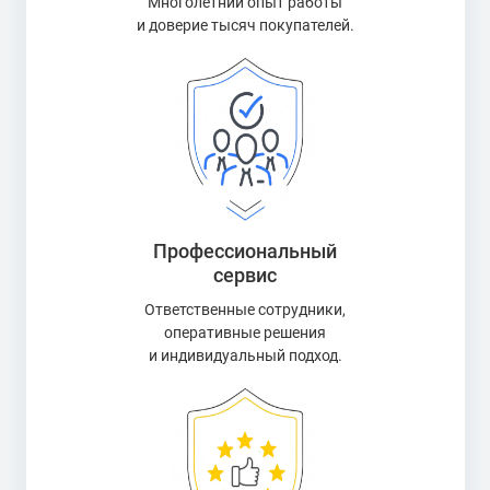
Технологии и формы, которые удивляют
Многолетний опыт работы
и доверие тысяч покупателей.
Эти монеты — как страницы исторического дневника,
написанного не чернилами, а металлом и светом. Среди
них:
Ромбовидные и квадратные монеты
— редкость
даже в мировой нумизматике;
3D-чеканка
— рельефные элементы (череп, черепаха,
цветок) буквально «выходят» из плоскости;
Цветное покрытие
— используется для передачи
Профессиональный
деталей подводного мира или геральдических
сервис
символов;
Инкрустация смолой, кристаллами Swarovski
Ответственные сотрудники,
— в
оперативные решения
ограниченных тематических сериях.
и индивидуальный подход.
Интересно, что даже при нестандартной форме монеты
Палау сохраняют традиционные элементы: аверс с
портретом главы государства (или символом США),
реверс с тематической композицией, гурт с насечкой или
гладкий — в зависимости от дизайна.