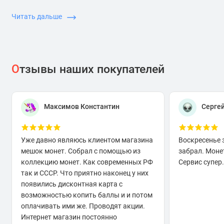
— от цветного покрытия до 3D-рельефа и необычных
форм. Эти экземпляры регулярно появляются на
Читать дальше
международных аукционах и в частных собраниях, а их
стоимость за последние годы выросла в разы: например,
серебряные монеты серии «Череп» или «Черепаха» 2010–
2015 гг. сегодня оцениваются в 2–3 раза дороже
О
тзывы наших покупателей
первоначальной цены.
В каталоге «Мешок монет» представлены проверенные
экземпляры с гарантией подлинности. Мы
Максимов Константин
Серге
специализируемся на современных коллекционных
монетах и предлагаем:
Уже давно являюсь клиентом магазина
Воскресенье 
Подробное описание состояния каждой монеты с
мешок монет. Собрал с помощью из
забрал. Моне
фото
коллекцию монет. Как современных РФ
Сервис супер.
Консультации по инвестиционному потенциалу
так и СССР. Что приятно наконец у них
Помощь в формировании тематических коллекций
появились дисконтная карта с
возможностью копить баллы и и потом
оплачивать ими же. Проводят акции.
Почему монеты Палау востребованы у
Интернет магазин постоянно
коллекционеров?