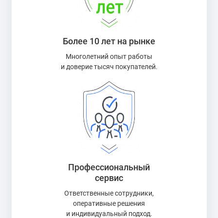
Номинал: 10 рублей;
Материал: сталь с латунным гальваническим
покрытием;
Более 10 лет на рынке
Диаметр: 22 мм;
Тираж: до 5 млн штук каждого вида.
Многолетний опыт работы
и доверие тысяч покупателей.
На аверсе монет изображен герб Российской Федерации,
а на реверсе — герб города и памятная надпись «Города
трудовой доблести». Каждая монета уникальна и
отражает особенности конкретного города-героя тыла.
Стоимость монет ГТД
Цены на монеты этой серии в нашем магазине
начинаются от 30 рублей за штуку. Стоимость может
Профессиональный
варьироваться в зависимости от:
сервис
Ответственные сотрудники,
Года выпуска;
оперативные решения
Состояния монеты;
и индивидуальный подход.