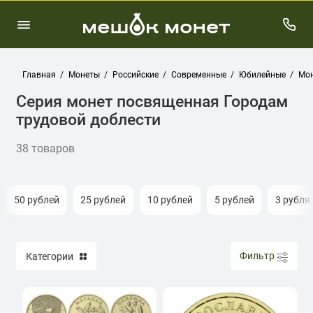
Главная
Монеты
Российские
Современные
Юбилейные
Мон
Серия монет посвященная Городам
трудовой доблести
38 товаров
50 рублей
25 рублей
10 рублей
5 рублей
3 рубля
Фильтр
Категории