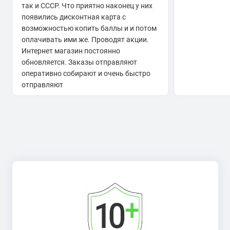
так и СССР. Что приятно наконец у них
покупки и доставки.
появились дисконтная карта с
возможностью копить баллы и и потом
Купить монеты ГТД
оплачивать ими же. Проводят акции.
Интернет магазин постоянно
обновляется. Заказы отправляют
Эти монеты — не просто нумизматические экспонаты, но
оперативно собирают и очень быстро
и частица истории нашей страны, отражающая подвиг
отправляют
тружеников тыла в годы Великой Отечественной войны.
Мы предлагаем:
Отдельные монеты по городам;
Полные наборы серии;
Монеты в специальных подарочных упаковках.
Характеристика монет ГТД
Монеты серии «Города трудовой доблести» обладают
следующими характеристиками: