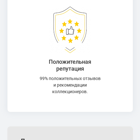
Редкости конкретного экземпляра.
Мы также предлагаем специальные цены на полные
наборы серии и акционные предложения для постоянных
клиентов.
Монеты ГТД с доставкой наложенным
платежом
Положительная
Для вашего удобства мы осуществляем доставку монет
репутация
наложенным платежом по всей России. Это позволяет
99% положительных отзывов
вам оплатить заказ при получении, убедившись в
и рекомендации
качестве товара.
коллекционеров.
Расчет стоимости доставки:
Стоимость доставки зависит от веса отправления,
удаленности региона и суммы страховки.
Для более точного расчета стоимости доставки
необходимо заполнить все поля формы на нашем сайте.