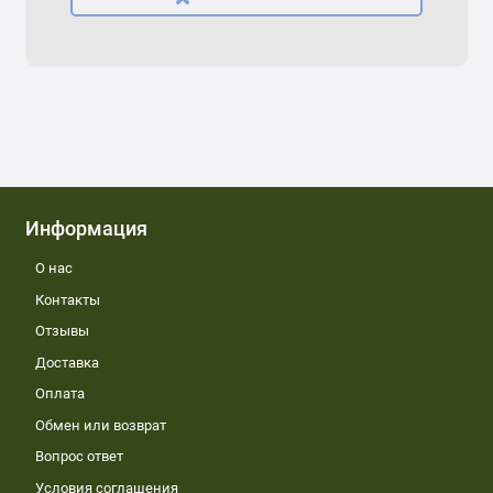
Боровичи,
Екатеринбург,
Иваново,
Ижевск,
Информация
Иркутск,
О нас
Магнитогорск,
Нижний Новгород,
Контакты
Нижний Тагил,
Отзывы
Новокузнецк,
Доставка
Новосибирск,
Оплата
Омск,
Пермь,
Обмен или возврат
Самара,
Вопрос ответ
Саратов,
Условия соглашения