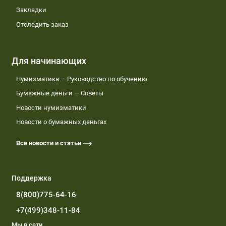
Закладки
самоуправления, после чего
Отследить заказ
направляются в законодательный
(представительный) и высший
исполнительный органы
Для начинающих
государственной власти субъекта
Нумизматика — Руководство по обучению
РФ. Они рассматривают
Бумажные деньги — Советы
предложения и принимают решение
Новости нумизматики
обратиться к главе государства с
Новости о бумажных деньгах
ходатайством о присвоении звания
Все новости и статьи
«Город трудовой доблести» либо
отклоняют внесенные предложения.
Поддержка
Ходатайство с приложением к нему
экспертным заключением РАН,
8(800)775-64-16
подтверждающим наличие
+7(499)348-11-84
оснований, рассматривается
Мы в сети