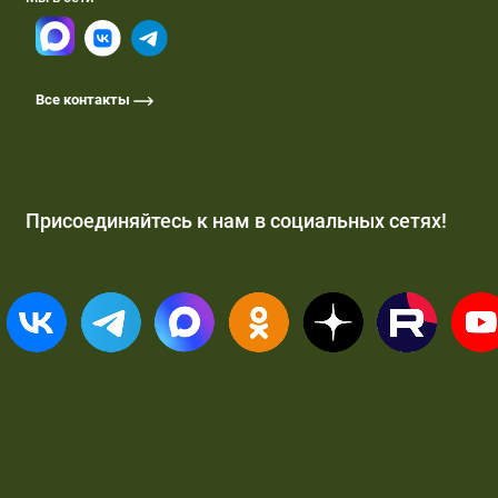
Российским организационным
комитетом «Победа». Звание «Города
трудовой доблести» присваивается
Все контакты
указом Президента РФ.
Новые города добавленные в список 20
Присоединяйтесь к нам в социальных сетях!
мая 2021 года
Из указа подписанного 20 мая 2021 года Президентом
России Владимиром Путиным: «За значительный
вклад жителей городов в достижение Победы в
Великой Отечественной войне 1941-1945 годов,
обеспечение бесперебойного производства военной и
гражданской продукции на промышленных
предприятиях, проявленные при этом массовый
трудовой героизм и самоотверженность присвоить
почетное звание Российской Федерации "Город