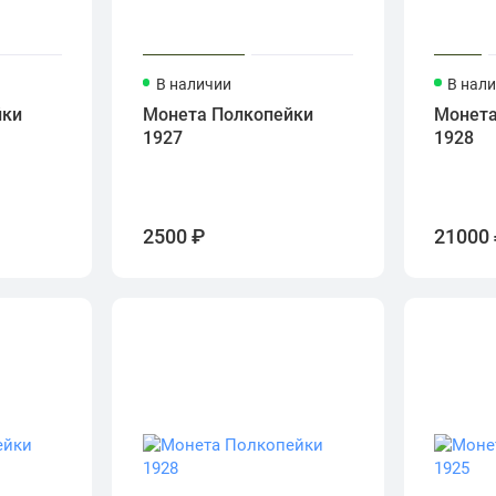
В наличии
В нал
йки
Монета Полкопейки
Монета
1927
1928
2500 ₽
21000