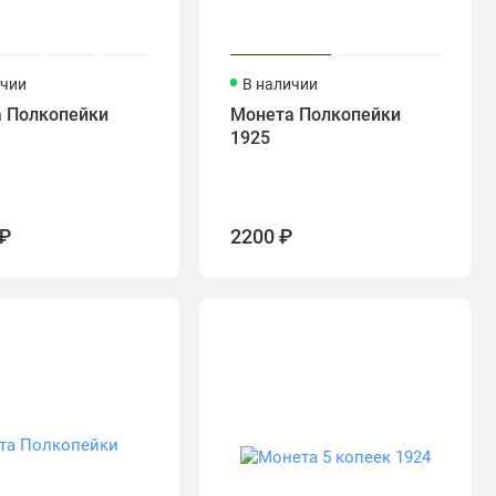
ичии
В наличии
 Полкопейки
Монета Полкопейки
1925
 ₽
2200 ₽