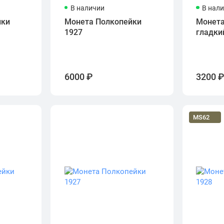
В наличии
В нал
йки
Монета Полкопейки
Монета
1927
гладки
6000 ₽
3200 
MS62