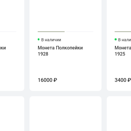
В наличии
В нал
йки
Монета Полкопейки
Монета
1928
1925
16000 ₽
3400 