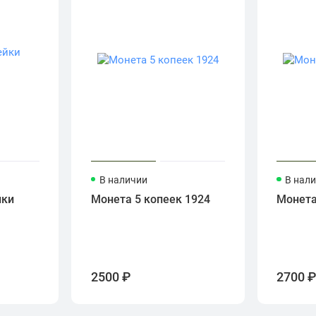
В наличии
В нал
йки
Монета 5 копеек 1924
Монета
2500 ₽
2700 