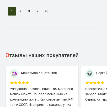
1
2
3
>
>|
О
тзывы наших покупателей
Максимов Константин
Серге
Уже давно являюсь клиентом магазина
Воскресенье 
мешок монет. Собрал с помощью из
забрал. Моне
коллекцию монет. Как современных РФ
Сервис супер.
так и СССР. Что приятно наконец у них