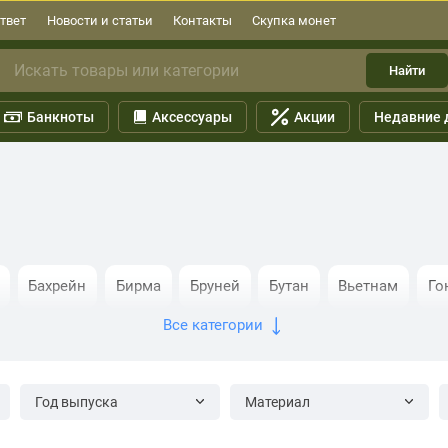
твет
Новости и статьи
Контакты
Скупка монет
Найти
Банкноты
Аксессуары
Акции
Недавние 
Бахрейн
Бирма
Бруней
Бутан
Вьетнам
Го
Все категории
Катар
Киргизия
Кипр
Китай
Кувейт
Лаос
Нидерландская Индия
Оман
Пакистан
Саудовска
Год выпуска
Материал
Турция
Узбекистан
Филиппины
Французский Ин