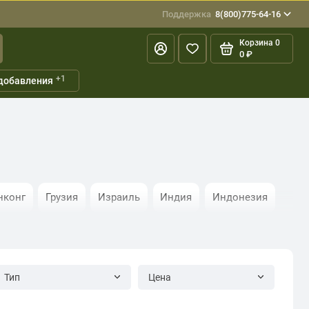
Поддержка
8(800)775-64-16
Корзина
0
0 ₽
+1
добавления
нконг
Грузия
Израиль
Индия
Индонезия
Ливан
Ливия
Макао
Малайзия
Малайя
я Аравия
Северная Корея
Сингапур
Сирия
Тип
Цена
докитай
Шри-Ланка
Южная Корея