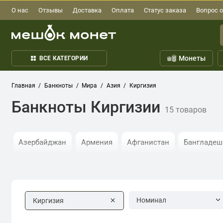
О нас
Отзывы
Доставка
Оплата
Статус заказа
Вопрос о
Монеты
ВСЕ КАТЕГОРИИ
Главная
Банкноты
Мира
Азия
Киргизия
Банкноты Киргизии
15 товаров
Азербайджан
Армения
Афганистан
Бангладеш
Ирак
Иран
Йемен
Казахстан
Камбоджа
Мальдивы
Монголия
Мьянма
Непал
ОАЭ
Номинал
Киргизия
Таджикистан
Таиланд
Тайвань
Туркменистан