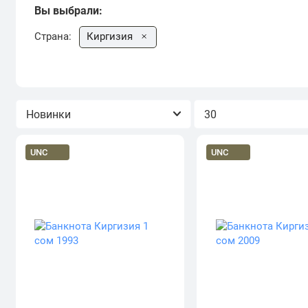
Вы выбрали:
Южный Вьетнам
Япония
Страна:
Киргизия
Сортировка
Показывать
UNC
UNC