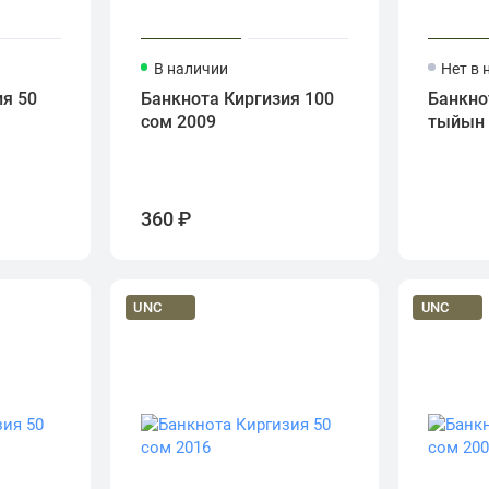
В наличии
Нет в 
я 50
Банкнота Киргизия 100
Банкно
сом 2009
тыйын 
360 ₽
UNC
UNC