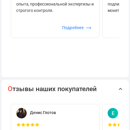
опыта, профессиональной экспертизы и
подлинност
строгого контроля.
монеты.
Подробнее
О
тзывы наших покупателей
Денис Глотов
Евг
Е