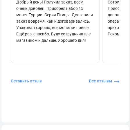
Добрый день! Получил заказ, всем
Сотруднича
очень доволен. Приобрел набор 15
Приобретал
монет Турции. Серия Птицы. Доставили
дополнител
заказ вовремя, как и договаривались.
оперативно
Упакован хорошо, все монетки новые.
приходило 
Ещё раз, спасибо. Буду сотрудничать с
Рекоменду
магазином и дальше. Хорошего дня!
Оставить отзыв
Все отзывы