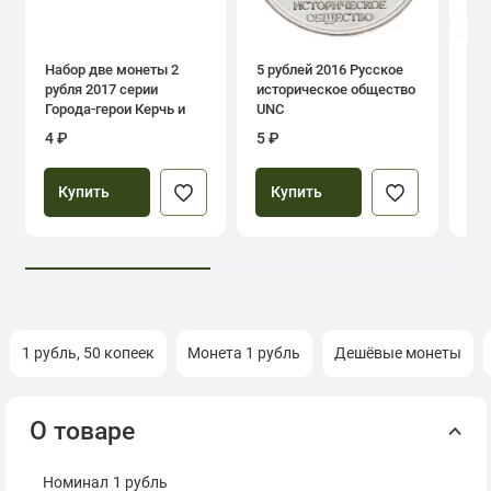
Набор две монеты 2
5 рублей 2016 Русское
1 р
рубля 2017 серии
историческое общество
дн
Города-герои Керчь и
UNC
Севастополь
4 ₽
5 ₽
39
Купить
Купить
1 рубль, 50 копеек
Монета 1 рубль
Дешёвые монеты
О товаре
Номинал
1 рубль