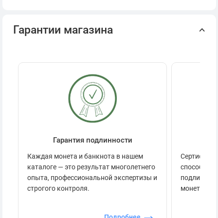
Гарантии магазина
Гарантия подлинности
Се
Каждая монета и банкнота в нашем
Сертификац
каталоге — это результат многолетнего
способов п
опыта, профессиональной экспертизы и
подлинност
строгого контроля.
монеты.
Подробнее