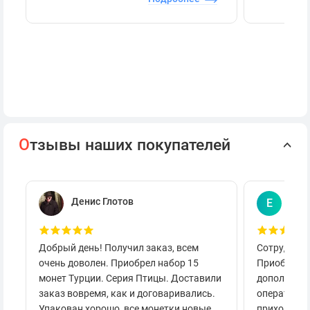
О
тзывы наших покупателей
Денис Глотов
Евг
Е
Добрый день! Получил заказ, всем
Сотруднича
очень доволен. Приобрел набор 15
Приобретал
монет Турции. Серия Птицы. Доставили
дополнител
заказ вовремя, как и договаривались.
оперативно
Упакован хорошо, все монетки новые.
приходило 