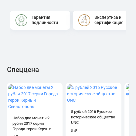
Гарантия
Экспертиза и
подлинности
сертификация
Спеццена
4.0
1 р
дн
5 рублей 2016 Русское
историческое общество
Набор две монеты 2
UNC
рубля 2017 серии
39
Города-герои Керчь и
5 ₽
Севастополь