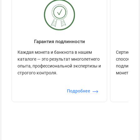
Гарантия подлинности
Се
Каждая монета и банкнота в нашем
Сертификац
каталоге — это результат многолетнего
способов п
опыта, профессиональной экспертизы и
подлинност
строгого контроля.
монеты.
Подробнее