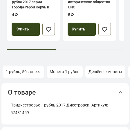
рубля 2017 серии
историческое общество
дн
Города-герои Керчь и
UNC
Севастополь
4 ₽
5 ₽
39
Купить
Купить
1 рубль, 50 копеек
Монета 1 рубль
Дешёвые монеты
О товаре
Приднестровье 1 рубль 2017 Днестровск. Артикул:
57481459