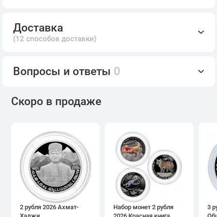
Доставка
(12 способов доставки)
Вопросы и ответы
0
Скоро в продаже
2 рубля 2026 Ахмат-
Набор монет 2 рубля
3 р
Хаджи
2026 Красная книга
Об