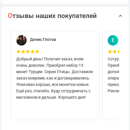
О
тзывы наших покупателей
Денис Глотов
Евг
Е
Добрый день! Получил заказ, всем
Сотруднича
очень доволен. Приобрел набор 15
Приобретал
монет Турции. Серия Птицы. Доставили
дополнител
заказ вовремя, как и договаривались.
оперативно
Упакован хорошо, все монетки новые.
приходило 
Ещё раз, спасибо. Буду сотрудничать с
Рекоменду
магазином и дальше. Хорошего дня!