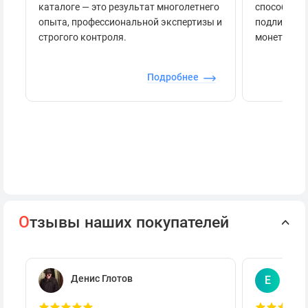
каталоге — это результат многолетнего
способов п
опыта, профессиональной экспертизы и
подлинност
строгого контроля.
монеты.
Подробнее
О
тзывы наших покупателей
Денис Глотов
Евг
Е