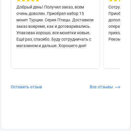
Добрый день! Получил заказ, всем
Сотруднича
очень доволен. Приобрел набор 15
Приобретал
монет Турции. Серия Птицы. Доставили
дополнител
заказ вовремя, как и договаривались.
оперативно
Упакован хорошо, все монетки новые.
приходило 
Ещё раз, спасибо. Буду сотрудничать с
Рекоменду
магазином и дальше. Хорошего дня!
Оставить отзыв
Все отзывы