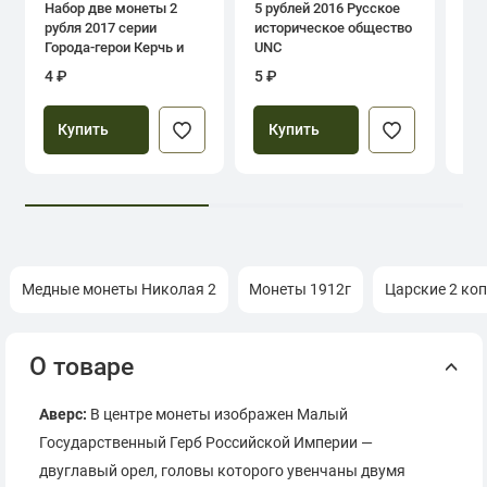
Набор две монеты 2
5 рублей 2016 Русское
1 р
рубля 2017 серии
историческое общество
дн
Города-герои Керчь и
UNC
Севастополь
4 ₽
5 ₽
39
Купить
Купить
Медные монеты Николая 2
Монеты 1912г
Царские 2 ко
О товаре
Аверс:
В центре монеты изображен Малый
Государственный Герб Российской Империи —
двуглавый орел, головы которого увенчаны двумя