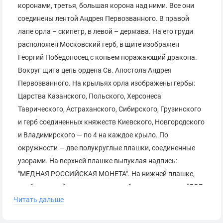
коронами, третья, большая корона над ними. Все они
соединены лентой Андрея Первозванного. В правой
лапе орла – скипетр, в левой – держава. На его груди
расположен Московский герб, в щите изображен
Георгий Победоносец с копьем поражающий дракона.
Вокруг щита цепь ордена Св. Апостола Андрея
Первозванного. На крыльях орла изображены гербы:
Царства Казанского, Польского, Херсонеса
Таврического, Астраханского, Сибирского, Грузинского
и герб соединенных княжеств Киевского, Новгородского
и Владимирского — по 4 на каждое крыло. По
окружности — две полукруглые плашки, соединенные
узорами. На верхней плашке выпуклая надпись:
"МЕДНАЯ РОССИЙСКАЯ МОНЕТА". На нижней плашке,
изображенной в виде ленты, углубленная надпись: "ДВЕ
Читать дальше
КОПЕЙКИ".