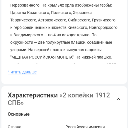
Первозванного. На крыльях орла изображены гербы:
Царства Казанского, Польского, Херсонеса
Таврического, Астраханского, Сибирского, Грузинского
и герб соединенных княжеств Киевского, Новгородского
и Владимирского — по 4 на каждое крыло. По
окружности — две полукруглые плашки, соединенные
узорами. На верхней плашке выпуклая надпись:
"МЕДНАЯ РОССИЙСКАЯ МОНЕТА". На нижней плашке,
изображенной в виде ленты, углубленная надпись: "ДВЕ
Читать дальше
КОПЕЙКИ".
Реверс:
В центре указан номинал — цифра «
2
»,
Характеристики
«2 копейки 1912
ограниченная с обеих сторон звездочками. Под цифрой
СПБ»
номинала — слово "КОПЕЙКИ". Ниже, расположен
декоративный разделитель в виде двух изогнутых линий
Основные
и небольшой окружности между ними. Под
Страна
Российская империя