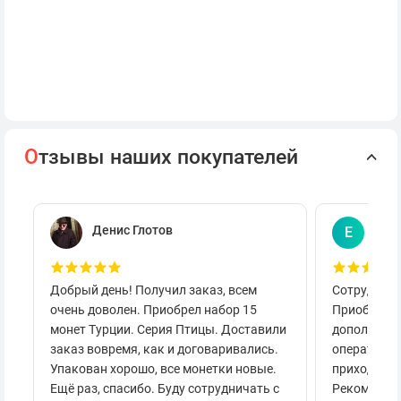
О
тзывы наших покупателей
Денис Глотов
Евг
Е
Добрый день! Получил заказ, всем
Сотруднича
очень доволен. Приобрел набор 15
Приобретал
монет Турции. Серия Птицы. Доставили
дополнител
заказ вовремя, как и договаривались.
оперативно
Упакован хорошо, все монетки новые.
приходило 
Ещё раз, спасибо. Буду сотрудничать с
Рекоменду