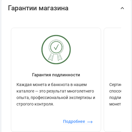
Гарантии магазина
Гарантия подлинности
Се
Каждая монета и банкнота в нашем
Сертификац
каталоге — это результат многолетнего
способов п
опыта, профессиональной экспертизы и
подлинност
строгого контроля.
монеты.
Подробнее