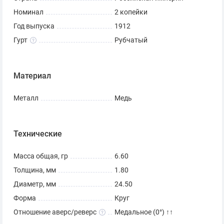
разделителем — обозначение монетного двора «
С.П.Б.
».
Номинал
2 копейки
Центральная часть отделена от остального
изображения, окружностью в виде точек. В верхней
Год выпуска
1912
части полукругом углубленная надпись: "1912 ГОДА".
Гурт
Рубчатый
Ниже этой надписи, вдоль канта, изображен венок из
лавровой и дубовой ветвей, которые, в нижней части,
Материал
перевязаны лентой на узел бантом.
Металл
Медь
✅ При покупке этого товара Вы получите монету
изображенную на фото.
Технические
Масса общая, гр
6.60
Толщина, мм
1.80
Диаметр, мм
24.50
Форма
Круг
Отношение аверс/реверс
Медальное (0°) ↑↑