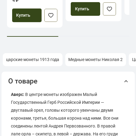
4 ₽
Купить
Купить
царские монеты 1913 года
Медные монеты Николая 2
Ц
О товаре
Аверс:
В центре монеты изображен Малый
Государственный Герб Российской Империи —
двуглавый орел, головы которого увенчаны двумя
коронами, третья, большая корона над ними. Все они
соединены лентой Андрея Первозванного. В правой
лапе орла – скипетр, в левой – держава. На его груди