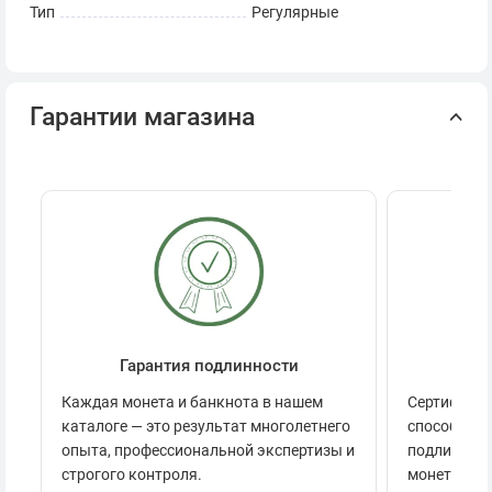
Тип
Регулярные
Гарантии магазина
Гарантия подлинности
Се
Каждая монета и банкнота в нашем
Сертификац
каталоге — это результат многолетнего
способов п
опыта, профессиональной экспертизы и
подлинност
строгого контроля.
монеты.