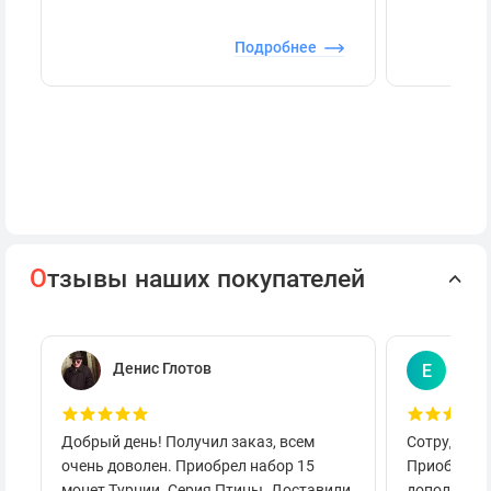
Подробнее
О
тзывы наших покупателей
Денис Глотов
Евг
Е
Добрый день! Получил заказ, всем
Сотруднича
очень доволен. Приобрел набор 15
Приобретал
монет Турции. Серия Птицы. Доставили
дополнител