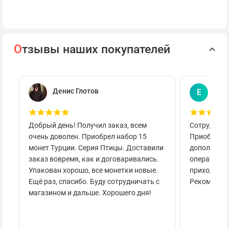
О
тзывы наших покупателей
Денис Глотов
Евг
Е
Добрый день! Получил заказ, всем
Сотруднича
очень доволен. Приобрел набор 15
Приобретал
монет Турции. Серия Птицы. Доставили
дополнител
заказ вовремя, как и договаривались.
оперативно
Упакован хорошо, все монетки новые.
приходило 
Ещё раз, спасибо. Буду сотрудничать с
Рекоменду
магазином и дальше. Хорошего дня!