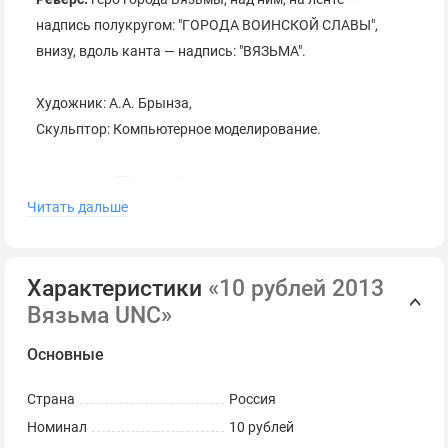
надпись полукругом: "ГОРОДА ВОИНСКОЙ СЛАВЫ",
внизу, вдоль канта — надпись: "ВЯЗЬМА".
Художник: А.А. Брынза,
Скульптор: Компьютерное моделирование.
Читать дальше
Санкт-Петербургский
Характеристики
«10 рублей 2013
монетный двор
Вязьма UNC»
Гурта: 6 участков по 5 рифов и 6 участков по 7 рифов,
Основные
чередующихся 12 гладкими участками.
Страна
Россия
Номинал
10 рублей