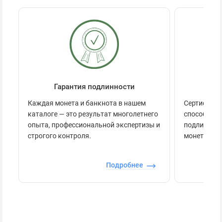
Гарантия подлинности
Се
Каждая монета и банкнота в нашем
Сертификац
каталоге — это результат многолетнего
способов п
опыта, профессиональной экспертизы и
подлинност
строгого контроля.
монеты.
Подробнее