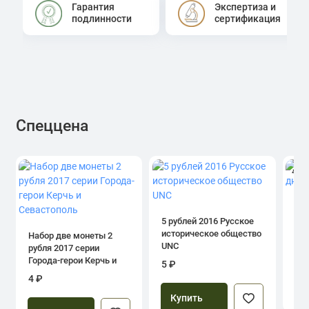
Гарантия
Экспертиза и
подлинности
сертификация
Спеццена
4.0
1 р
дн
5 рублей 2016 Русское
историческое общество
Набор две монеты 2
UNC
рубля 2017 серии
39
Города-герои Керчь и
5 ₽
Севастополь
4 ₽
Купить