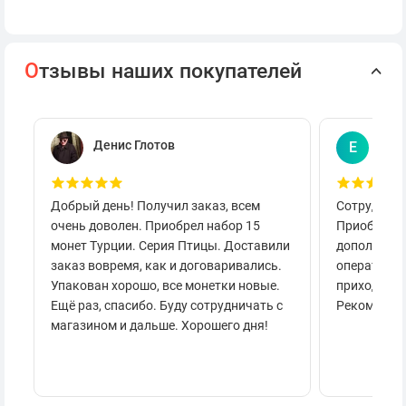
О
тзывы наших покупателей
Денис Глотов
Евг
Е
Добрый день! Получил заказ, всем
Сотруднича
очень доволен. Приобрел набор 15
Приобретал
монет Турции. Серия Птицы. Доставили
дополнител
заказ вовремя, как и договаривались.
оперативно
Упакован хорошо, все монетки новые.
приходило 
Ещё раз, спасибо. Буду сотрудничать с
Рекоменду
магазином и дальше. Хорошего дня!