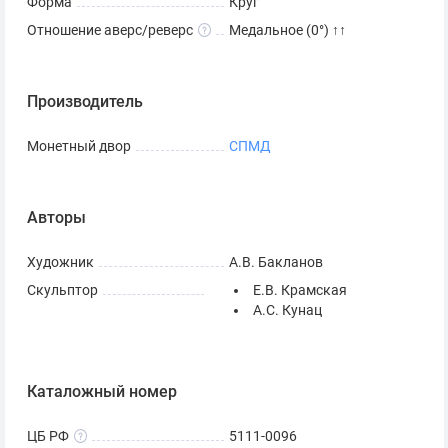
Форма
Круг
Отношение аверс/реверс
Медальное (0°) ↑↑
Производитель
Монетный двор
СПМД
Авторы
Художник
А.В. Бакланов
Скульптор
Е.В. Крамская
А.С. Кунац
Каталожный номер
ЦБ РФ
5111-0096