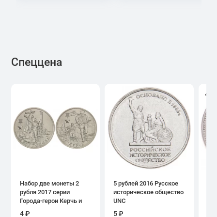
Спеццена
4.0
Набор две монеты 2
5 рублей 2016 Русское
1 р
рубля 2017 серии
историческое общество
дн
Города-герои Керчь и
UNC
Севастополь
4 ₽
5 ₽
39