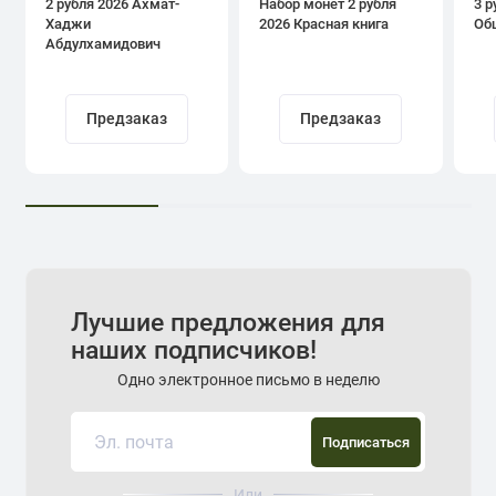
2 рубля 2026 Ахмат-
Набор монет 2 рубля
3 р
Хаджи
2026 Красная книга
Об
Абдулхамидович
Кадыров
Предзаказ
Предзаказ
Лучшие предложения для
наших подписчиков!
Одно электронное письмо в неделю
Подписаться
Или