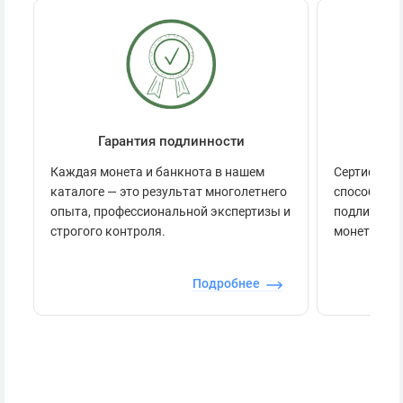
Гарантия подлинности
Се
Каждая монета и банкнота в нашем
Сертификац
каталоге — это результат многолетнего
способов п
опыта, профессиональной экспертизы и
подлинност
строгого контроля.
монеты.
Подробнее