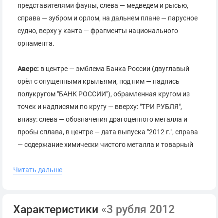
представителями фауны, слева — медведем и рысью,
справа — зубром и орлом, на дальнем плане — парусное
судно, верху у канта — фрагменты национального
орнамента.
Аверс:
в центре — эмблема Банка России (двуглавый
орёл с опущенными крыльями, под ним — надпись
полукругом "БАНК РОССИИ"), обрамленная кругом из
точек и надписями по кругу — вверху: "ТРИ РУБЛЯ",
внизу: слева — обозначения драгоценного металла и
пробы сплава, в центре — дата выпуска "2012 г.", справа
— содержание химически чистого металла и товарный
знак монетного двора.
Читать дальше
Коллекционная серебряная монета.
Поставляется в оригинальной капсуле.
Характеристики
«3 рубля 2012