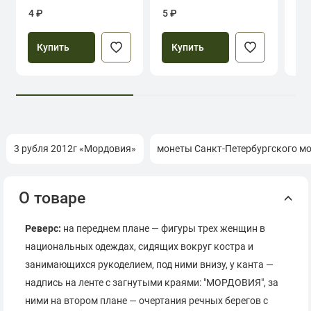
Севастополь
4 ₽
5 ₽
39
Купить
Купить
3 рубля 2012г «Мордовия»
монеты Санкт-Петербургского м
О товаре
Реверс:
на переднем плане — фигуры трех женщин в
национальных одеждах, сидящих вокруг костра и
занимающихся рукоделием, под ними внизу, у канта —
надпись на ленте с загнутыми краями: "МОРДОВИЯ", за
ними на втором плане — очертания речных берегов с