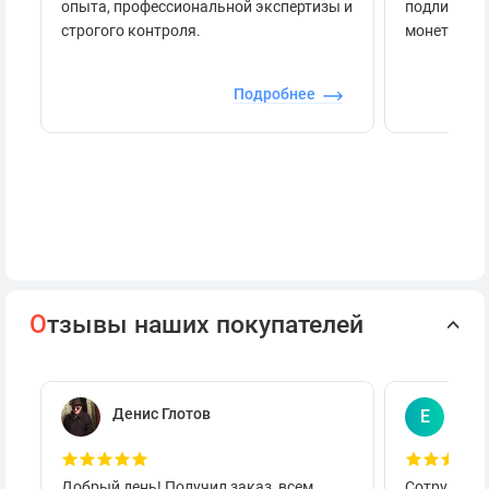
опыта, профессиональной экспертизы и
подлинност
строгого контроля.
монеты.
Подробнее
О
тзывы наших покупателей
Денис Глотов
Евг
Е
Добрый день! Получил заказ, всем
Сотруднича