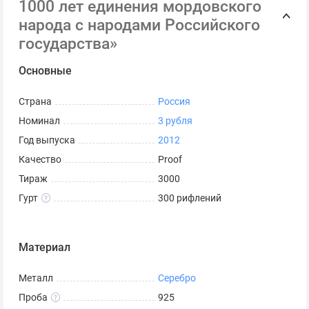
1000 лет единения мордовского
Сопровождается сертификатом Банка России.
народа с народами Российского
*
Серия и номер сертификата могут отличаться от
государства»
представленных на фото.
Основные
Страна
Россия
Номинал
3 рубля
Год выпуска
2012
Качество
Proof
Тираж
3000
Гурт
300 рифлений
Материал
Металл
Серебро
Проба
925