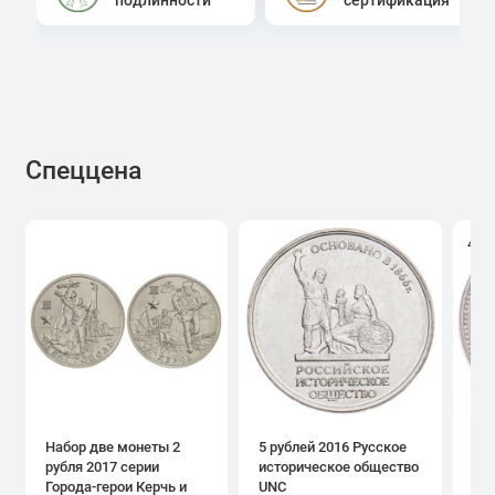
Спеццена
4.0
Набор две монеты 2
5 рублей 2016 Русское
1 р
рубля 2017 серии
историческое общество
дн
Города-герои Керчь и
UNC