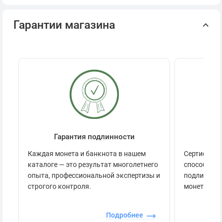
Гарантии магазина
Гарантия подлинности
Се
Каждая монета и банкнота в нашем
Сертификац
каталоге — это результат многолетнего
способов п
опыта, профессиональной экспертизы и
подлинност
строгого контроля.
монеты.
Подробнее