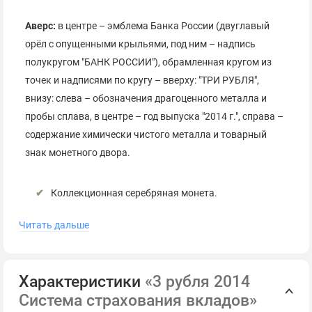
Аверс:
в центре – эмблема Банка России (двуглавый
орёл с опущенными крыльями, под ним – надпись
полукругом "БАНК РОССИИ"), обрамленная кругом из
точек и надписями по кругу – вверху: "ТРИ РУБЛЯ",
внизу: слева – обозначения драгоценного металла и
пробы сплава, в центре – год выпуска "2014 г.", справа –
содержание химически чистого металла и товарный
знак монетного двора.
Коллекционная серебряная монета.
Поставляется в оригинальной капсуле.
Читать дальше
Сопровождается сертификатом Банка России.
*
Серия и номер сертификата могут отличаться от
Характеристики
«3 рубля 2014
представленных на фото.
Система страхования вкладов»