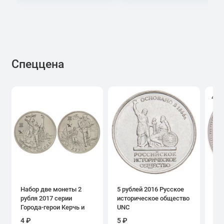
Спеццена
4.0
Набор две монеты 2
5 рублей 2016 Русское
1 р
рубля 2017 серии
историческое общество
дн
Города-герои Керчь и
UNC
Севастополь
4 ₽
5 ₽
39