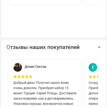
О
тзывы наших покупателей
Денис Глотов
Евг
Е
Добрый день! Получил заказ, всем
Сотруднича
очень доволен. Приобрел набор 15
Приобретал
монет Турции. Серия Птицы. Доставили
дополнител
заказ вовремя, как и договаривались.
оперативно
Упакован хорошо, все монетки новые.
приходило 