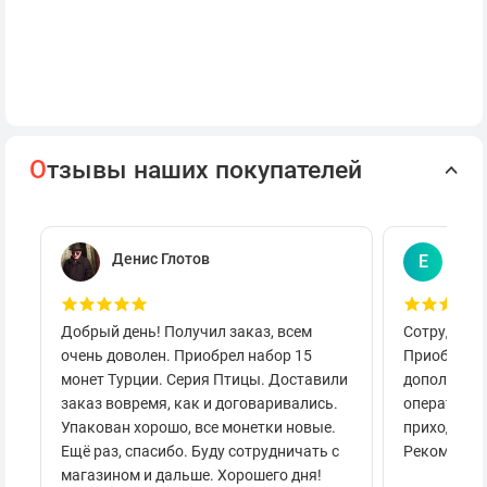
О
тзывы наших покупателей
Денис Глотов
Евг
Е
Добрый день! Получил заказ, всем
Сотруднича
очень доволен. Приобрел набор 15
Приобретал
монет Турции. Серия Птицы. Доставили
дополнител
заказ вовремя, как и договаривались.
оперативно
Упакован хорошо, все монетки новые.
приходило 
Ещё раз, спасибо. Буду сотрудничать с
Рекоменду
магазином и дальше. Хорошего дня!