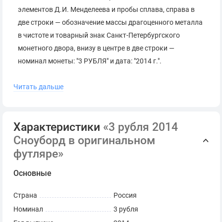
элементов Д.И. Менделеева и пробы сплава, справа в
две строки — обозначение массы драгоценного металла
в чистоте и товарный знак Санкт-Петербургского
монетного двора, внизу в центре в две строки —
номинал монеты: "3 РУБЛЯ" и дата: "2014 г.".
Читать дальше
Коллекционная серебряная монета.
Поставляется в оригинальной капсуле.
Характеристики
«3 рубля 2014
Сопровождается сертификатом Банка России.
Сноуборд в оригинальном
*
Серия и номер сертификата могут отличаться от
футляре»
представленных на фото.
Основные
Страна
Россия
Номинал
3 рубля