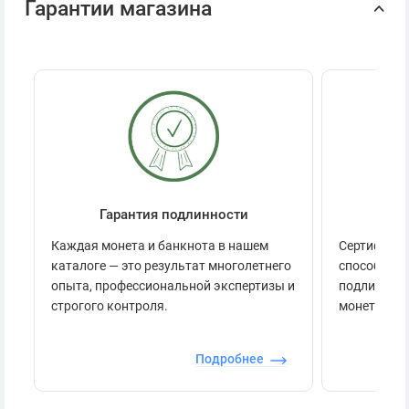
Гарантии магазина
Гарантия подлинности
Се
Каждая монета и банкнота в нашем
Сертификац
каталоге — это результат многолетнего
способов п
опыта, профессиональной экспертизы и
подлинност
строгого контроля.
монеты.
Подробнее