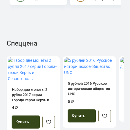
Спеццена
4.0
1 р
дн
5 рублей 2016 Русское
историческое общество
Набор две монеты 2
UNC
рубля 2017 серии
39
Города-герои Керчь и
5 ₽
Севастополь
4 ₽
Купить
Купить