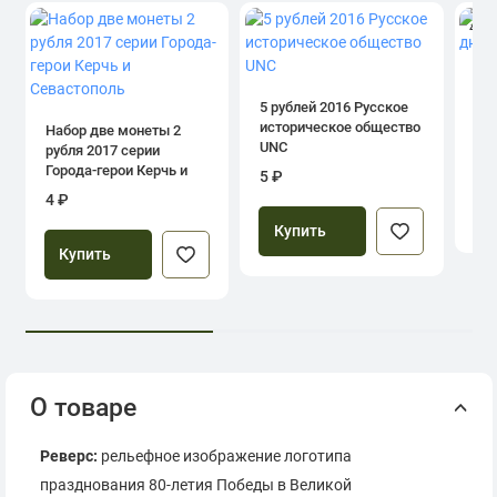
4.0
1 р
дн
5 рублей 2016 Русское
историческое общество
Набор две монеты 2
UNC
рубля 2017 серии
39
Города-герои Керчь и
5 ₽
Севастополь
4 ₽
Купить
Купить
О товаре
Реверс:
рельефное изображение логотипа
празднования 80-летия Победы в Великой