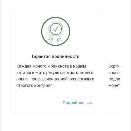
Гарантия подлинности
Се
Каждая монета и банкнота в нашем
Сертификац
каталоге — это результат многолетнего
способов п
опыта, профессиональной экспертизы и
подлинност
строгого контроля.
монеты.
Подробнее