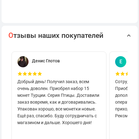
О
тзывы наших покупателей
Денис Глотов
Евг
Е
Добрый день! Получил заказ, всем
Сотруднича
очень доволен. Приобрел набор 15
Приобретал
монет Турции. Серия Птицы. Доставили
дополнител
заказ вовремя, как и договаривались.
оперативно
Упакован хорошо, все монетки новые.
приходило 
Ещё раз, спасибо. Буду сотрудничать с
Рекоменду
магазином и дальше. Хорошего дня!