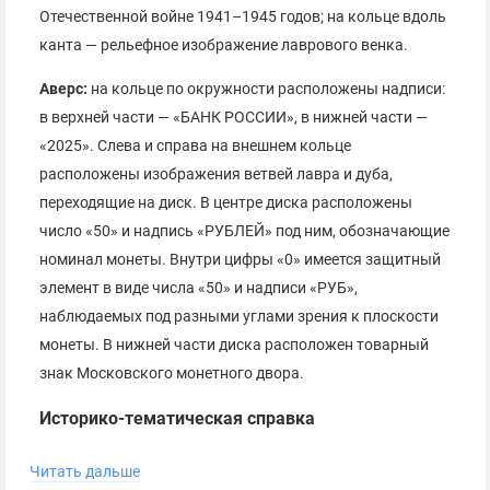
Отечественной войне 1941–1945 годов; на кольце вдоль
канта — рельефное изображение лаврового венка.
Аверс:
на кольце по окружности расположены надписи:
в верхней части — «БАНК РОССИИ», в нижней части —
«2025». Слева и справа на внешнем кольце
расположены изображения ветвей лавра и дуба,
переходящие на диск. В центре диска расположены
число «50» и надпись «РУБЛЕЙ» под ним, обозначающие
номинал монеты. Внутри цифры «0» имеется защитный
элемент в виде числа «50» и надписи «РУБ»,
наблюдаемых под разными углами зрения к плоскости
монеты. В нижней части диска расположен товарный
знак Московского монетного двора.
Историко-тематическая справка
На всех фронтах и в тылу советские люди каждый день
Читать дальше