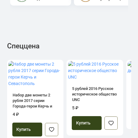
Спеццена
4.0
1 р
дн
5 рублей 2016 Русское
историческое общество
Набор две монеты 2
UNC
рубля 2017 серии
39
Города-герои Керчь и
5 ₽
Севастополь
4 ₽
Купить
Купить