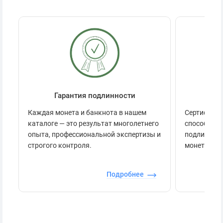
Гарантия подлинности
Се
Каждая монета и банкнота в нашем
Сертификац
каталоге — это результат многолетнего
способов п
опыта, профессиональной экспертизы и
подлинност
строгого контроля.
монеты.
Подробнее