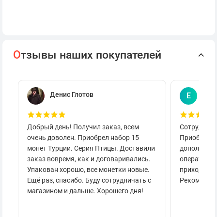
О
тзывы наших покупателей
Денис Глотов
Евг
Е
Добрый день! Получил заказ, всем
Сотруднича
очень доволен. Приобрел набор 15
Приобретал
монет Турции. Серия Птицы. Доставили
дополнител
заказ вовремя, как и договаривались.
оперативно
Упакован хорошо, все монетки новые.
приходило 
Ещё раз, спасибо. Буду сотрудничать с
Рекоменду
магазином и дальше. Хорошего дня!