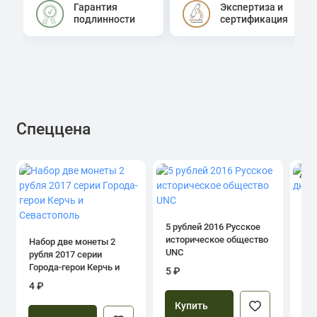
Гарантия
Экспертиза и
подлинности
сертификация
Спеццена
4.0
1 р
дн
5 рублей 2016 Русское
историческое общество
Набор две монеты 2
UNC
рубля 2017 серии
39
Города-герои Керчь и
5 ₽
Севастополь
4 ₽
Купить