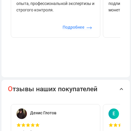
опыта, профессиональной экспертизы и
подлинност
строгого контроля.
монеты.
Подробнее
О
тзывы наших покупателей
Денис Глотов
Евг
Е