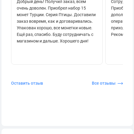
Добрый день! Получил заказ, всем
Сотруднича
очень доволен. Приобрел набор 15
Приобретал
монет Турции. Серия Птицы. Доставили
дополнител
заказ вовремя, как и договаривались.
оперативно
Упакован хорошо, все монетки новые.
приходило 
Ещё раз, спасибо. Буду сотрудничать с
Рекоменду
магазином и дальше. Хорошего дня!
Оставить отзыв
Все отзывы