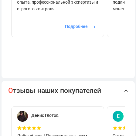
опыта, профессиональной экспертизы и
подлинност
строгого контроля.
монеты.
Подробнее
О
тзывы наших покупателей
Денис Глотов
Евг
Е
Добрый день! Получил заказ, всем
Сотруднича