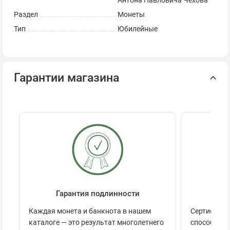
Антона Павловича Чехова
Раздел
Монеты
Тип
Юбилейные
Гарантии магазина
Гарантия подлинности
Се
Каждая монета и банкнота в нашем
Сертификац
каталоге — это результат многолетнего
способов п