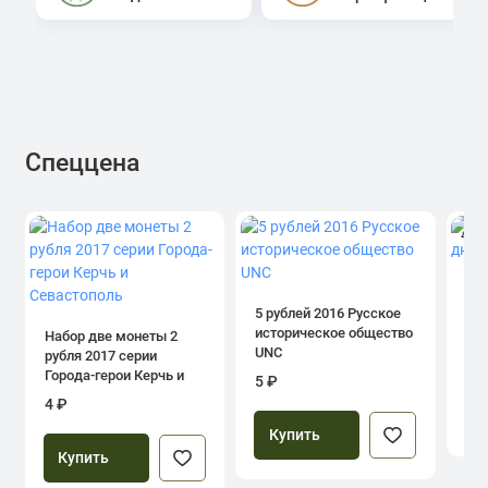
Спеццена
4.0
1 р
дн
5 рублей 2016 Русское
историческое общество
Набор две монеты 2
UNC
рубля 2017 серии
39
Города-герои Керчь и
5 ₽
Севастополь
4 ₽
Купить
Купить