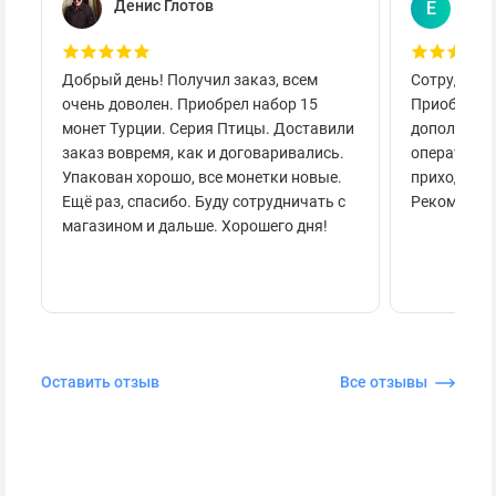
Денис Глотов
Евг
Е
Добрый день! Получил заказ, всем
Сотруднича
очень доволен. Приобрел набор 15
Приобретал
монет Турции. Серия Птицы. Доставили
дополнител
заказ вовремя, как и договаривались.
оперативно
Упакован хорошо, все монетки новые.
приходило 
Ещё раз, спасибо. Буду сотрудничать с
Рекоменду
магазином и дальше. Хорошего дня!
Оставить отзыв
Все отзывы