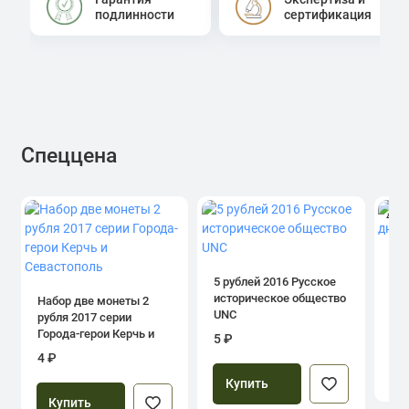
подлинности
сертификация
Спеццена
4.0
1 р
дн
5 рублей 2016 Русское
историческое общество
Набор две монеты 2
UNC
рубля 2017 серии
39
Города-герои Керчь и
5 ₽
Севастополь
4 ₽
Купить
Купить