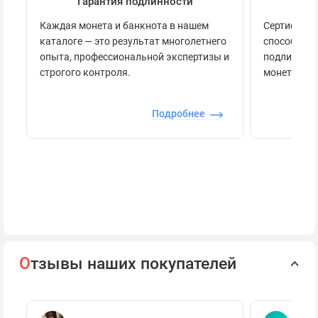
Гарантия подлинности
Се
Каждая монета и банкнота в нашем
Сертификац
каталоге — это результат многолетнего
способов п
опыта, профессиональной экспертизы и
подлинност
строгого контроля.
монеты.
Подробнее
О
тзывы наших покупателей