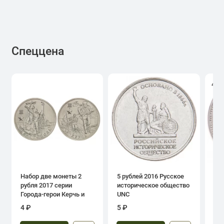
Спеццена
4.0
Набор две монеты 2
5 рублей 2016 Русское
1 р
рубля 2017 серии
историческое общество
дн
Города-герои Керчь и
UNC
Севастополь
4 ₽
5 ₽
39