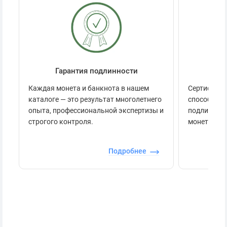
Гарантия подлинности
Се
Каждая монета и банкнота в нашем
Сертификац
каталоге — это результат многолетнего
способов п
опыта, профессиональной экспертизы и
подлинност
строгого контроля.
монеты.
Подробнее