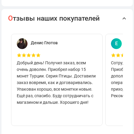
О
тзывы наших покупателей
Денис Глотов
Евг
Е
Добрый день! Получил заказ, всем
Сотруднича
очень доволен. Приобрел набор 15
Приобретал
монет Турции. Серия Птицы. Доставили
дополнител
заказ вовремя, как и договаривались.
оперативно
Упакован хорошо, все монетки новые.
приходило 
Ещё раз, спасибо. Буду сотрудничать с
Рекоменду
магазином и дальше. Хорошего дня!