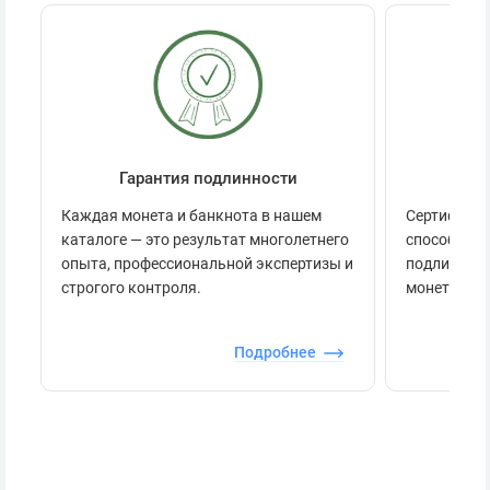
Гарантия подлинности
Се
Каждая монета и банкнота в нашем
Сертификац
каталоге — это результат многолетнего
способов п
опыта, профессиональной экспертизы и
подлинност
строгого контроля.
монеты.
Подробнее