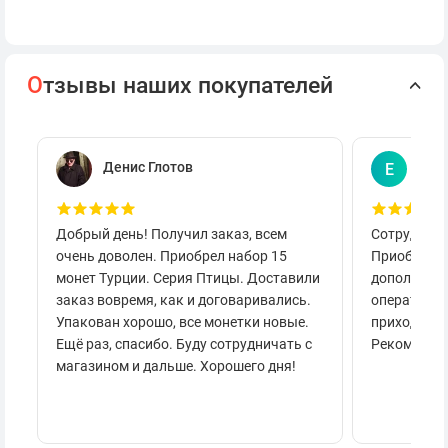
О
тзывы наших покупателей
Денис Глотов
Евг
Е
Добрый день! Получил заказ, всем
Сотруднича
очень доволен. Приобрел набор 15
Приобретал
монет Турции. Серия Птицы. Доставили
дополнител
заказ вовремя, как и договаривались.
оперативно
Упакован хорошо, все монетки новые.
приходило 
Ещё раз, спасибо. Буду сотрудничать с
Рекоменду
магазином и дальше. Хорошего дня!