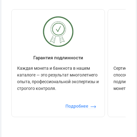
Гарантия подлинности
Се
Каждая монета и банкнота в нашем
Сертификац
каталоге — это результат многолетнего
способов п
опыта, профессиональной экспертизы и
подлинност
строгого контроля.
монеты.
Подробнее