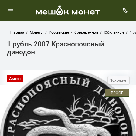
Главная
Монеты
Российские
Современные
Юбилейные
1 р
1 рубль 2007 Краснопоясный
динодон
Акция
Похожие
PROOF