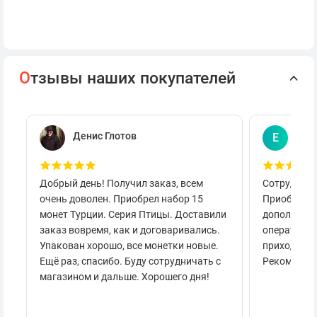
О
тзывы наших покупателей
Денис Глотов
Евг
Е
Добрый день! Получил заказ, всем
Сотруднича
очень доволен. Приобрел набор 15
Приобретал
монет Турции. Серия Птицы. Доставили
дополнител
заказ вовремя, как и договаривались.
оперативно
Упакован хорошо, все монетки новые.
приходило 
Ещё раз, спасибо. Буду сотрудничать с
Рекоменду
магазином и дальше. Хорошего дня!