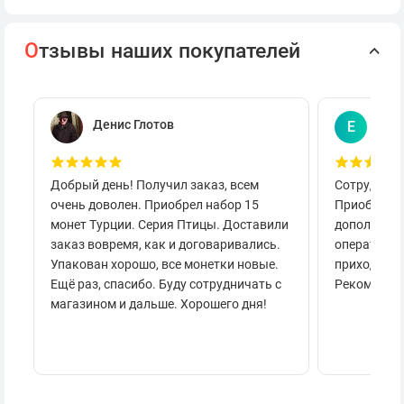
О
тзывы наших покупателей
Денис Глотов
Евг
Е
Добрый день! Получил заказ, всем
Сотруднича
очень доволен. Приобрел набор 15
Приобретал
монет Турции. Серия Птицы. Доставили
дополнител
заказ вовремя, как и договаривались.
оперативно
Упакован хорошо, все монетки новые.
приходило 
Ещё раз, спасибо. Буду сотрудничать с
Рекоменду
магазином и дальше. Хорошего дня!