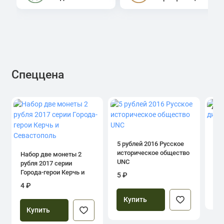
Спеццена
4.0
1 р
дн
5 рублей 2016 Русское
историческое общество
Набор две монеты 2
UNC
рубля 2017 серии
39
Города-герои Керчь и
5 ₽
Севастополь
4 ₽
Купить
Купить