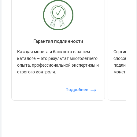
Гарантия подлинности
Се
Каждая монета и банкнота в нашем
Сертификац
каталоге — это результат многолетнего
способов п
опыта, профессиональной экспертизы и
подлинност
строгого контроля.
монеты.
Подробнее