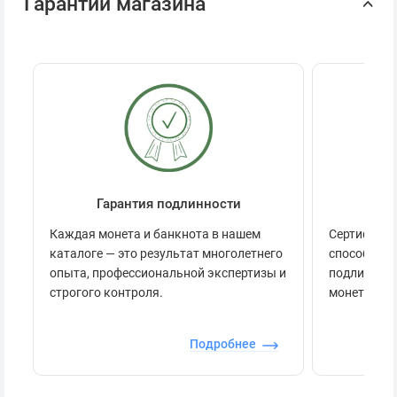
Гарантии магазина
Гарантия подлинности
Се
Каждая монета и банкнота в нашем
Сертификац
каталоге — это результат многолетнего
способов п
опыта, профессиональной экспертизы и
подлинност
строгого контроля.
монеты.
Подробнее