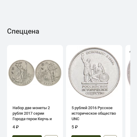
Спеццена
4.0
Набор две монеты 2
5 рублей 2016 Русское
1 р
рубля 2017 серии
историческое общество
дн
Города-герои Керчь и
UNC
Севастополь
4 ₽
5 ₽
39