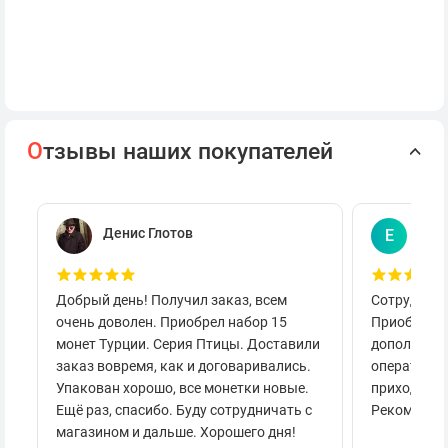
О
тзывы наших покупателей
Денис Глотов
Евг
Е
Добрый день! Получил заказ, всем
Сотруднича
очень доволен. Приобрел набор 15
Приобретал
монет Турции. Серия Птицы. Доставили
дополнител
заказ вовремя, как и договаривались.
оперативно
Упакован хорошо, все монетки новые.
приходило 
Ещё раз, спасибо. Буду сотрудничать с
Рекоменду
магазином и дальше. Хорошего дня!