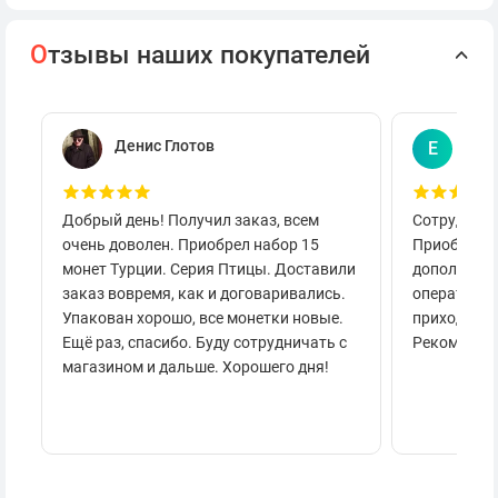
О
тзывы наших покупателей
Денис Глотов
Евг
Е
Добрый день! Получил заказ, всем
Сотруднича
очень доволен. Приобрел набор 15
Приобретал
монет Турции. Серия Птицы. Доставили
дополнител
заказ вовремя, как и договаривались.
оперативно
Упакован хорошо, все монетки новые.
приходило 
Ещё раз, спасибо. Буду сотрудничать с
Рекоменду
магазином и дальше. Хорошего дня!