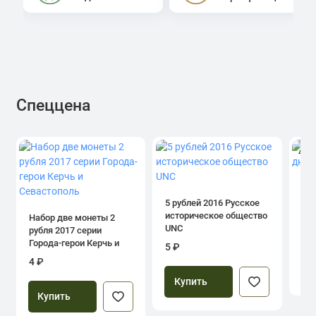
Спеццена
4.0
1 р
дн
5 рублей 2016 Русское
историческое общество
Набор две монеты 2
UNC
рубля 2017 серии
39
Города-герои Керчь и
5 ₽
Севастополь
4 ₽
Купить
Купить