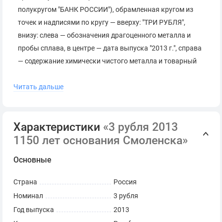
полукругом "БАНК РОССИИ"), обрамленная кругом из
точек и надписями по кругу — вверху: "ТРИ РУБЛЯ",
внизу: слева — обозначения драгоценного металла и
пробы сплава, в центре — дата выпуска "2013 г.", справа
— содержание химически чистого металла и товарный
знак монетного двора.
Читать дальше
Коллекционная серебряная монета.
Поставляется в оригинальной капсуле.
Характеристики
«3 рубля 2013
1150 лет основания Смоленска»
Сопровождается сертификатом Банка России.
Основные
*
Серия и номер сертификата могут отличаться от
представленных на фото.
Страна
Россия
Номинал
3 рубля
Год выпуска
2013