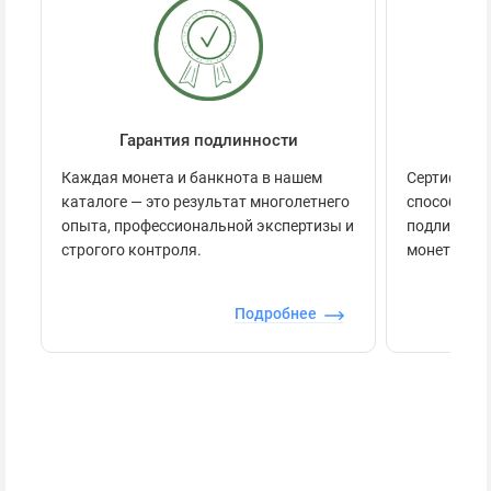
Гарантия подлинности
Се
Каждая монета и банкнота в нашем
Сертификац
каталоге — это результат многолетнего
способов п
опыта, профессиональной экспертизы и
подлинност
строгого контроля.
монеты.
Подробнее