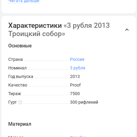
Читать дальше
Поставляется в оригинальной капсуле.
Сопровождается сертификатом Банка России.
Характеристики
«3 рубля 2013
*
Серия и номер сертификата могут отличаться от
Троицкий собор»
представленных на фото.
Основные
Страна
Россия
Номинал
3 рубля
Год выпуска
2013
Качество
Proof
Тираж
7500
Гурт
300 рифлений
Материал