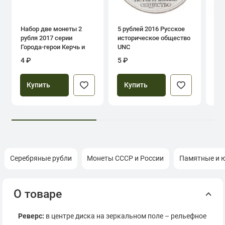
Набор две монеты 2
5 рублей 2016 Русское
1 р
рубля 2017 серии
историческое общество
дн
Города-герои Керчь и
UNC
Севастополь
4 ₽
5 ₽
39
Купить
Купить
Серебряные рубли
Монеты СССР и России
Памятные и 
О товаре
Реверс:
в центре диска на зеркальном поле – рельефное