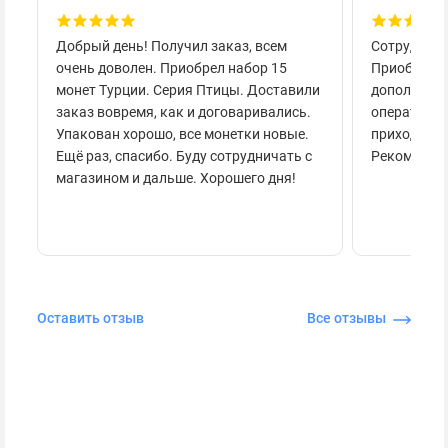
Добрый день! Получил заказ, всем
Сотруднича
очень доволен. Приобрел набор 15
Приобретал
монет Турции. Серия Птицы. Доставили
дополнител
заказ вовремя, как и договаривались.
оперативно
Упакован хорошо, все монетки новые.
приходило 
Ещё раз, спасибо. Буду сотрудничать с
Рекоменду
магазином и дальше. Хорошего дня!
Оставить отзыв
Все отзывы