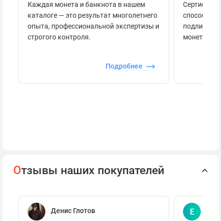
Каждая монета и банкнота в нашем
Сертификац
каталоге — это результат многолетнего
способов п
опыта, профессиональной экспертизы и
подлинност
строгого контроля.
монеты.
Подробнее
О
тзывы наших покупателей
Денис Глотов
Евг
Е