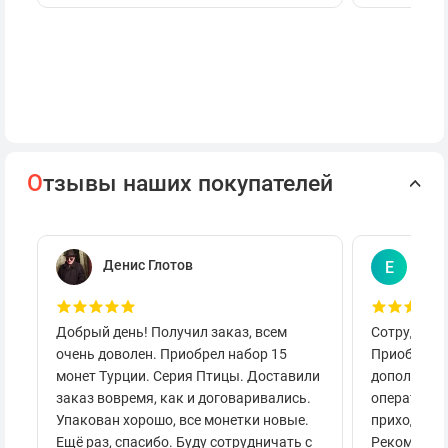
О
тзывы наших покупателей
Денис Глотов
Евг
Е
Добрый день! Получил заказ, всем
Сотруднича
очень доволен. Приобрел набор 15
Приобретал
монет Турции. Серия Птицы. Доставили
дополнител
заказ вовремя, как и договаривались.
оперативно
Упакован хорошо, все монетки новые.
приходило 
Ещё раз, спасибо. Буду сотрудничать с
Рекоменду