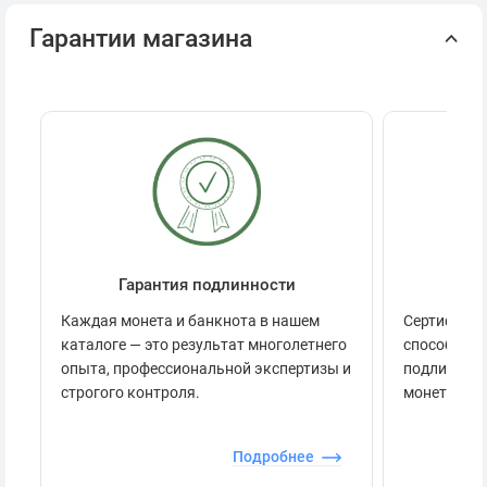
Гарантии магазина
Гарантия подлинности
Се
Каждая монета и банкнота в нашем
Сертификац
каталоге — это результат многолетнего
способов п
опыта, профессиональной экспертизы и
подлинност
строгого контроля.
монеты.
Подробнее