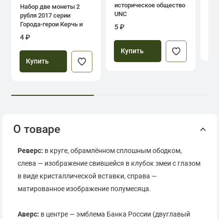
историческое общество
Набор две монеты 2
UNC
рубля 2017 серии
39
Города-герои Керчь и
5 ₽
Севастополь
4 ₽
Купить
Купить
О товаре
Реверс:
в круге, обрамлённом сплошным ободком,
слева — изображение свившейся в клубок змеи с глазом
в виде кристаллической вставки, справа —
матированное изображение полумесяца.
Аверс:
в центре — эмблема Банка России (двуглавый