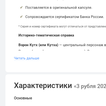
Поставляется в оригинальной капсуле.
Сопровождается сертификатом Банка России.
*
Серия и номер сертификата могут отличаться от представлен
Историко-тематическая справка
Ворон Кутх (или Кутха)
— центральный персонаж в
России (чукчей, коряков и ительменов). В традиц
дух-демиург, прародитель человечества, грозный
Читать дальше
законами природы.
Главные мифологические роли
Создатель мира: В ительменских и корякских преда
Характеристики
небесных светил.
«3 рубля 20
Прародитель и культурный герой: Он учит людей д
Трикстер: Ворон часто бывает хитрым, наивным, ж
Основные
поучительными и комичными для слушателей