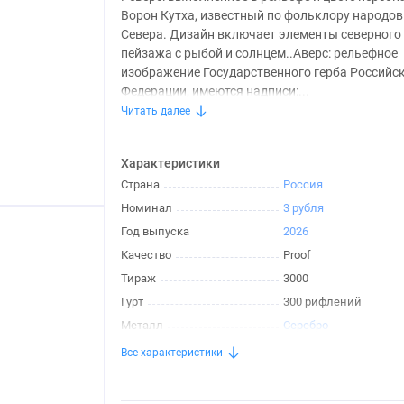
Ворон Кутха, известный по фольклору народов
Севера. Дизайн включает элементы северного
пейзажа с рыбой и солнцем..Аверс: рельефное
изображение Государственного герба Российс
Федерации, имеются надписи:...
Читать далее
Характеристики
Страна
Россия
Номинал
3 рубля
Год выпуска
2026
Качество
Proof
Тираж
3000
Гурт
300 рифлений
Металл
Серебро
Все характеристики