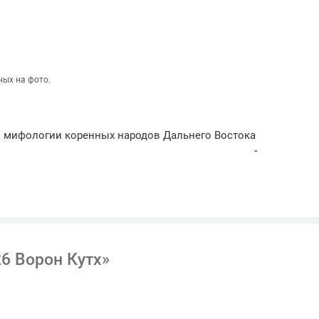
ных на фото.
 мифологии коренных народов Дальнего Востока
ионных легендах он выступает как могущественный
 шаман и трикстер, сотворивший землю и управляющий
ниях Кутх выступает творцом Земли, гор, рек и
26 Ворон Кутх»
обывать огонь, строить жилища и шить одежду.
адным или попадает впросак, что делает его сюжеты