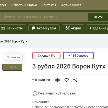
твет
Новости и статьи
Контакты
Скупка монет
Найти
Банкноты
Аксессуары
Акции
Недавние 
бля 2026 Ворон Кутх
Скидка - 5%
+ 185 бонусов
Похожие
3 рубля 2026 Ворон Кутх
PROOF
В наличии
Уже купили
81
человек
Описание:
Реверс: выполненное в рельефе и цвете персон