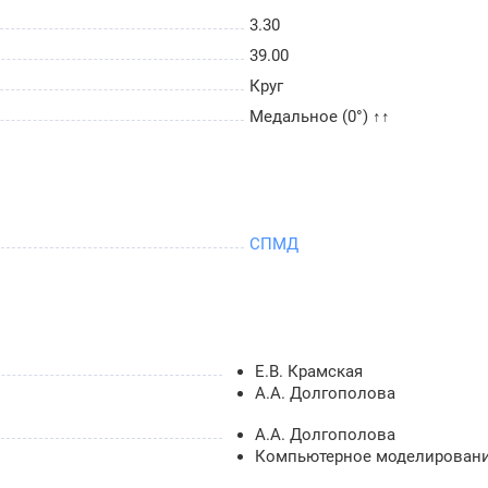
3.30
39.00
Круг
Медальное (0°) ↑↑
СПМД
Е.В. Крамская
А.А. Долгополова
А.А. Долгополова
Компьютерное моделирован