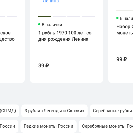
В нал
В наличии
Набор 
сское
1 рубль 1970 100 лет со
монет
щество
дня рождения Ленина
99 ₽
39 ₽
 (СПМД)
3 рубля «Легенды и Сказки»
Серебряные рубли
 России
Редкие монеты России
Серебряные монеты Ро