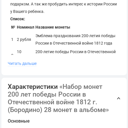
подарком. А так же пробудить интерес к истории России
у Вашего ребенка.
Список:
№
Номинал
Название монеты
Эмблема празднования 200-летия победы
1
2 рубля
России в Отечественной войне 1812 года
10
200-летие победы России в Отечественной
2
рублей
войне 1812 года (Арка)
Читать дальше
3
2 рубля
Генерал-фельдмаршал М.И.Кутузов
Генерал-фельдмаршал М.Б. Барклай де
4
2 рубля
Толли
Характеристики
«Набор монет
5
2 рубля
Генерал от инфантерии П.И.Багратион
200 лет победы России в
Отечественной войне 1812 г.
6
2 рубля
Генерал от кавалерии Л.Л.Беннигсен
(Бородино) 28 монет в альбоме»
7
2 рубля
Генерал-фельдмаршал П.Х.Витгенштейн
8
2 рубля
Генерал-лейтенант Д.В.Давыдов
Основные
9
2 рубля
Генерал от инфантерии Д.С.Дохтуров