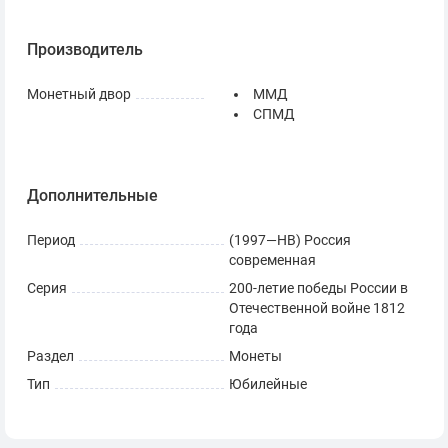
23
5 рублей​
Малоярославецкое сражение
Производитель
24
5 рублей​
Тарутинское сражение
25
5 рублей​
Cражение при Березине
Монетный двор
ММД
26
5 рублей​
Сражение у Кульма
СПМД
27
5 рублей​
Лейпцигское сражение
28
5 рублей​
Взятие Парижа
Дополнительные
Период
(1997—НВ) Россия
современная
Серия
200-летие победы России в
Отечественной войне 1812
года
Раздел
Монеты
Тип
Юбилейные