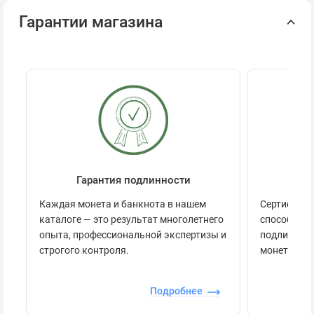
Гарантии магазина
Гарантия подлинности
Се
Каждая монета и банкнота в нашем
Сертификац
каталоге — это результат многолетнего
способов п
опыта, профессиональной экспертизы и
подлинност
строгого контроля.
монеты.
Подробнее