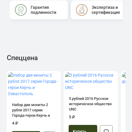
Гарантия
Экспертиза и
подлинности
сертификация
Спеццена
4.0
1 р
дн
5 рублей 2016 Русское
историческое общество
Набор две монеты 2
UNC
рубля 2017 серии
39
Города-герои Керчь и
5 ₽
Севастополь
4 ₽
Купить