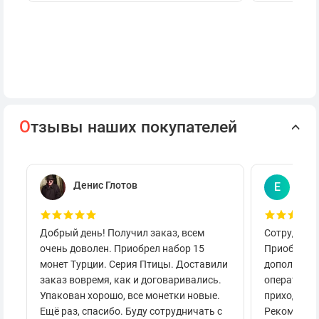
О
тзывы наших покупателей
Денис Глотов
Евг
Е
Добрый день! Получил заказ, всем
Сотруднича
очень доволен. Приобрел набор 15
Приобретал
монет Турции. Серия Птицы. Доставили
дополнител
заказ вовремя, как и договаривались.
оперативно
Упакован хорошо, все монетки новые.
приходило 
Ещё раз, спасибо. Буду сотрудничать с
Рекоменду