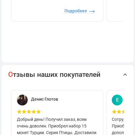
Подробнее
О
тзывы наших покупателей
Денис Глотов
Евг
Е
Добрый день! Получил заказ, всем
Сотруднича
очень доволен. Приобрел набор 15
Приобретал
монет Турции. Серия Птицы. Доставили
дополнител