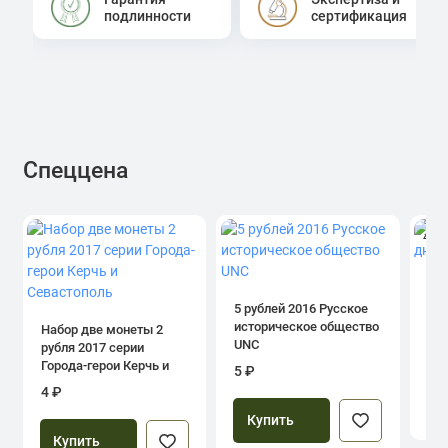
подлинности
сертификация
Спеццена
4.0
1 р
дн
5 рублей 2016 Русское
историческое общество
Набор две монеты 2
UNC
рубля 2017 серии
39
Города-герои Керчь и
5 ₽
Севастополь
4 ₽
Купить
Купить