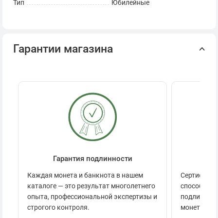
Тип
Юбилейные
Гарантии магазина
Гарантия подлинности
Се
Каждая монета и банкнота в нашем
Сертификац
каталоге — это результат многолетнего
способов п
опыта, профессиональной экспертизы и
подлинност
строгого контроля.
монеты.