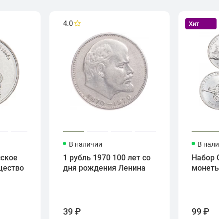
4.0
Хит
В наличии
В нал
сское
1 рубль 1970 100 лет со
Набор 
щество
дня рождения Ленина
монет
39 ₽
99 ₽