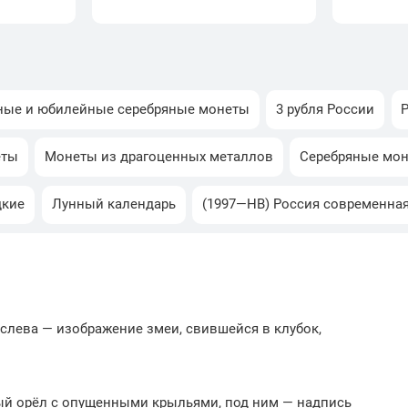
ные и юбилейные серебряные монеты
3 рубля России
еты
Монеты из драгоценных металлов
Серебряные мо
дкие
Лунный календарь
(1997—НВ) Россия современна
слева — изображение змеи, свившейся в клубок,
ый орёл с опущенными крыльями, под ним — надпись