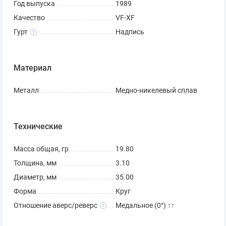
Год выпуска
1989
От чего зависит цена на
Качество
VF-XF
покупку монеты «5
Гурт
Надпись
рублей 1989 Регистан»
Материал
Тираж монеты составил 2 миллиона штук, поэтому она
не относится к категории редких. Цена продажи «5
Металл
Медно-никелевый сплав
рублей 1989 Регистан» по этой причине невысокая и
колеблется в диапазоне от 100 до 800 рублей.
Технические
Разница в стоимости монеты в разных каталогах
объясняется состоянием монеты. Чем лучше она
Масса общая, гр
19.80
сохранилась, тем выше будет цена. И наоборот, чем
Толщина, мм
3.10
больше царапин и повреждений на монете номиналом 5
Диаметр, мм
35.00
рублей, тем дешевле она будет стоить.
Форма
Круг
Как отличить оригинал от
Отношение аверс/реверс
Медальное (0°) ↑↑
копии?