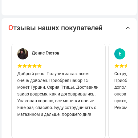
О
тзывы наших покупателей
Денис Глотов
Евг
Е
Добрый день! Получил заказ, всем
Сотруднича
очень доволен. Приобрел набор 15
Приобретал
монет Турции. Серия Птицы. Доставили
дополнител
заказ вовремя, как и договаривались.
оперативно
Упакован хорошо, все монетки новые.
приходило 
Ещё раз, спасибо. Буду сотрудничать с
Рекоменду
магазином и дальше. Хорошего дня!