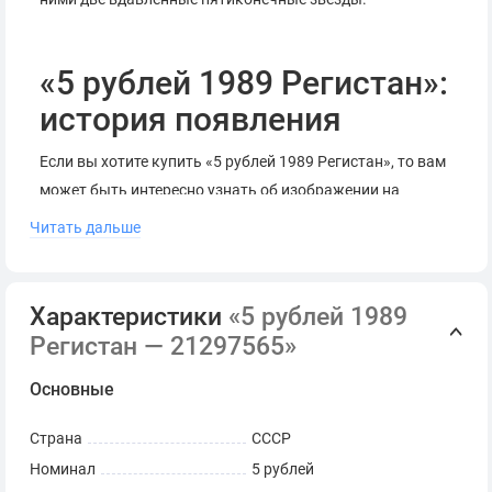
«5 рублей 1989 Регистан»:
история появления
Если вы хотите купить «5 рублей 1989 Регистан», то вам
может быть интересно узнать об изображении на
реверсе памятной монеты.
Читать дальше
Регистан – это центральная площадь в Самарканде,
которую заложили еще во времена Тимура. На ней
Характеристики
«5 рублей 1989
происходили все главные события города. По краям
Регистан — 21297565»
площади расположены медресе – учебные заведения,
архитектура каждого из которых отличается
Основные
оригинальностью и красотой.
Страна
СССР
Монета с изображением жемчужины Центральной Азии
Номинал
5 рублей
вышла в оборот 13 сентября 1989 года.