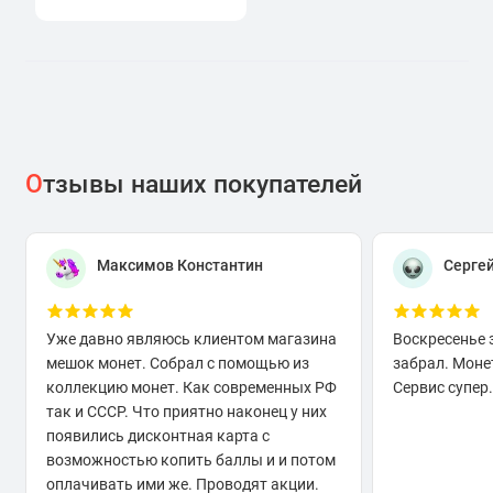
О
тзывы наших покупателей
Максимов Константин
Серге
Уже давно являюсь клиентом магазина
Воскресенье 
мешок монет. Собрал с помощью из
забрал. Моне
коллекцию монет. Как современных РФ
Сервис супер.
так и СССР. Что приятно наконец у них
появились дисконтная карта с
возможностью копить баллы и и потом
оплачивать ими же. Проводят акции.