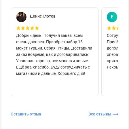
Денис Глотов
Евг
Е
Добрый день! Получил заказ, всем
Сотруднича
очень доволен. Приобрел набор 15
Приобретал
монет Турции. Серия Птицы. Доставили
дополнител
заказ вовремя, как и договаривались.
оперативно
Упакован хорошо, все монетки новые.
приходило 
Ещё раз, спасибо. Буду сотрудничать с
Рекоменду
магазином и дальше. Хорошего дня!
Оставить отзыв
Все отзывы