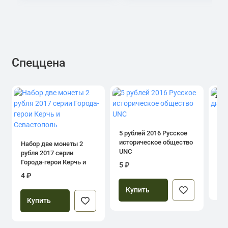
Спеццена
4.0
1 р
дн
5 рублей 2016 Русское
историческое общество
Набор две монеты 2
UNC
рубля 2017 серии
39
Города-герои Керчь и
5 ₽
Севастополь
4 ₽
Купить
Купить