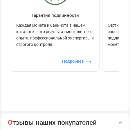
Гарантия подлинности
Се
Каждая монета и банкнота в нашем
Сертификац
каталоге — это результат многолетнего
способов п
опыта, профессиональной экспертизы и
подлинност
строгого контроля.
монеты.
Подробнее
О
тзывы наших покупателей