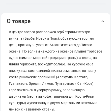
О товаре
В центре аверса расположен герб страны: это три
вулкана (Барба, Ирасу и Поас), образующие горную
цепь, протянувшуюся от Атлантического до Тихого
океана. По волнам каждого из океанов плывет торговое
судно (символ морской традиции страны), а слева, на
линии горизонта, восходит солнце. На кусочке неба
вверху, над композицией, видны семь звезд, по числу
коста-риканских провинций (Алахуэла, Картаго,
Гуанакасте, Эредия, Лимон, Пунтаренас и Сан-Хосе).
Герб заключен в узорную рамку, заполненную
шариками (зернами кофе, типичной для Коста-Рики
культуры) и увенчанную двумя миртовыми ветвями с
лентой с названием страны.