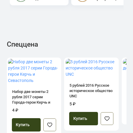
Спеццена
4.0
1 р
дн
5 рублей 2016 Русское
историческое общество
Набор две монеты 2
UNC
рубля 2017 серии
39
Города-герои Керчь и
5 ₽
Севастополь
4 ₽
Купить
Купить