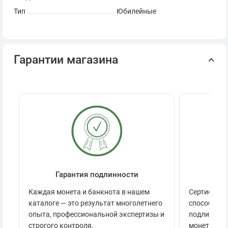
Тип
Юбилейные
Гарантии магазина
Гарантия подлинности
Се
Каждая монета и банкнота в нашем
Сертификац
каталоге — это результат многолетнего
способов п
опыта, профессиональной экспертизы и
подлинност
строгого контроля.
монеты.