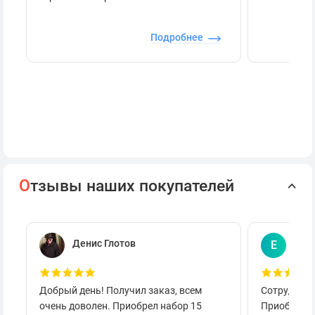
Подробнее
О
тзывы наших покупателей
Денис Глотов
Евг
Е
Добрый день! Получил заказ, всем
Сотруднича
очень доволен. Приобрел набор 15
Приобретал