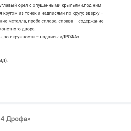
двуглавый орел с опущенными крыльями,под ним
кругом из точек и надписями по кругу: вверху –
ение металла, проба сплава, справа – содержание
монетного двора.
ы,по окружности – надпись: «ДРОФА».
МД).
04 Дрофа»