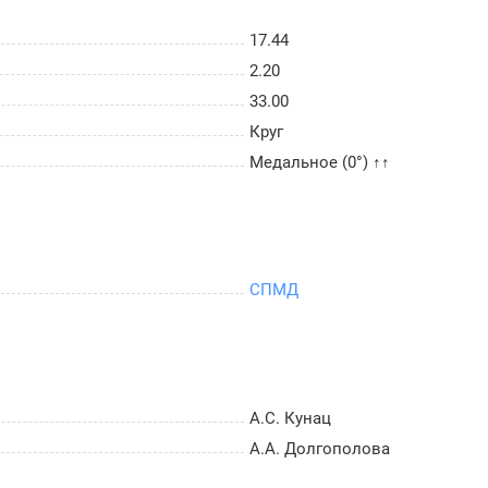
17.44
2.20
33.00
Круг
Медальное (0°) ↑↑
СПМД
А.С. Кунац
А.А. Долгополова