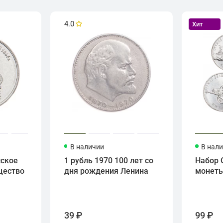
4.0
Хит
В наличии
В нал
сское
1 рубль 1970 100 лет со
Набор 
щество
дня рождения Ленина
монет
39 ₽
99 ₽