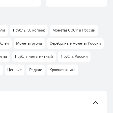
бли
1 рубль, 50 копеек
Монеты СССР и России
рублей
Монеты рубли
Серебряные монеты России
неты
1 рубль немагнитный
1 рубль России
ы
Ценные
Редкие
Красная книга