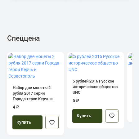
Спеццена
4.0
1 р
дн
5 рублей 2016 Русское
историческое общество
Набор две монеты 2
UNC
рубля 2017 серии
39
Города-герои Керчь и
5 ₽
Севастополь
4 ₽
Купить
Купить