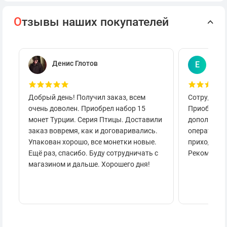
О
тзывы наших покупателей
Денис Глотов
Евг
Е
Добрый день! Получил заказ, всем
Сотруднича
очень доволен. Приобрел набор 15
Приобретал
монет Турции. Серия Птицы. Доставили
дополнител
заказ вовремя, как и договаривались.
оперативно
Упакован хорошо, все монетки новые.
приходило 
Ещё раз, спасибо. Буду сотрудничать с
Рекоменду
магазином и дальше. Хорошего дня!