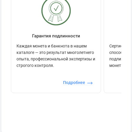
Гарантия подлинности
Се
Каждая монета и банкнота в нашем
Сертификац
каталоге — это результат многолетнего
способов п
опыта, профессиональной экспертизы и
подлинност
строгого контроля.
монеты.
Подробнее