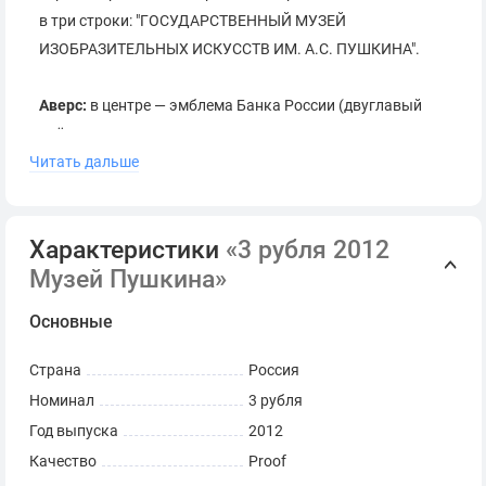
в три строки: "ГОСУДАРСТВЕННЫЙ МУЗЕЙ
ИЗОБРАЗИТЕЛЬНЫХ ИСКУССТВ ИМ. А.С. ПУШКИНА".
Аверс:
в центре — эмблема Банка России (двуглавый
орёл с опущенными крыльями, под ним — надпись
Читать дальше
полукругом "БАНК РОССИИ"), обрамленная кругом из
точек и надписями по кругу — вверху: "ТРИ РУБЛЯ",
внизу: слева — обозначения драгоценного металла и
Характеристики
«3 рубля 2012
пробы сплава, в центре — дата выпуска "2012 г.", справа
Музей Пушкина»
— содержание химически чистого металла и товарный
знак монетного двора.
Основные
Страна
Россия
Номинал
3 рубля
Год выпуска
2012
Коллекционная серебряная монета.
Поставляется в оригинальной капсуле.
Качество
Proof