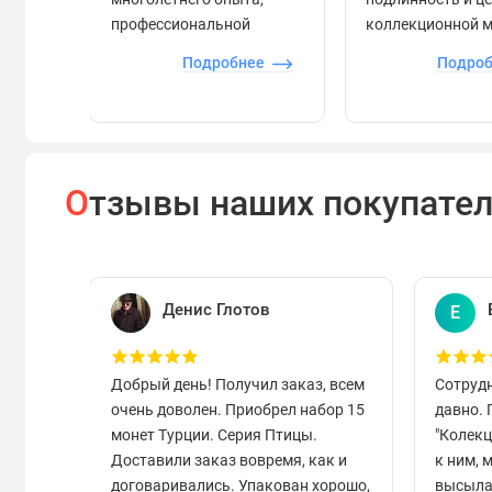
профессиональной
коллекционной 
экспертизы и строгого
Подробнее
Подро
контроля.
О
тзывы наших покупате
Денис Глотов
Е
Добрый день! Получил заказ, всем
Сотруд
очень доволен. Приобрел набор 15
давно.
монет Турции. Серия Птицы.
"Колек
Доставили заказ вовремя, как и
к ним, 
договаривались. Упакован хорошо,
высыла