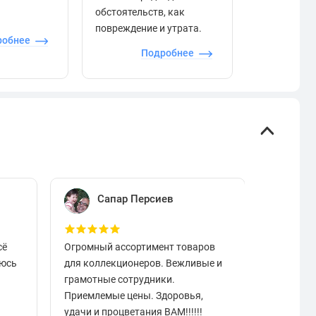
обстоятельств, как
сервиса и д
повреждение и утрата.
робнее
П
Подробнее
Сапар Персиев
Е
сё
Огромный ассортимент товаров
Отличный
аюсь
для коллекционеров. Вежливые и
вовремя.
грамотные сотрудники.
чистые в
Приемлемые цены. Здоровья,
разобрат
удачи и процветания ВАМ!!!!!!
подарок.