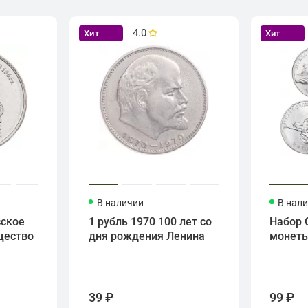
4.0
Хит
Хит
В наличии
В нал
сское
1 рубль 1970 100 лет со
Набор 
щество
дня рождения Ленина
монет
39 ₽
99 ₽