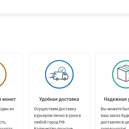
я монет
Удобная доставка
Надежная 
один из
Осуществим доставку
Вы можете быт
курьером лично в руки в
ваш заказ буд
сть,
любой город РФ.
доставлен в ц
енность
Количество пунктов
сохранности!