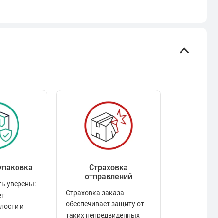
упаковка
Страховка
Рейтинг
отправлений
ь уверены:
Рейтинг по
Страховка заказа
ет
положител
обеспечивает защиту от
елости и
отзывами в
таких непредвиденных
качества то