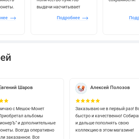
монеты.
выдачи насчитывает
более 60 000 точек по
бнее
Подробнее
Под
всей стране.
лей
Евгений Шаров
Алексей Полозов
ничаю с Мешок-Монет
Заказываю не в первый раз! В
 Приобретал альбомы
быстро и качественно! Собир
ционерЪ" и дополнительные
и дальше пополнять свою
монеты. Всегда оперативно
коллекцию в этом магазине!
ли заказанное. Все